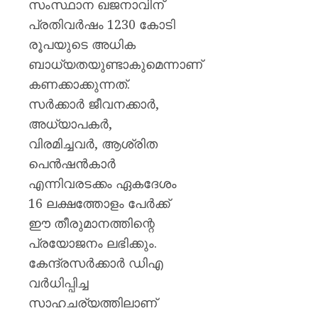
മുൻ
സംസ്ഥാന ഖജനാവിന്
ധനമന്ത്
പ്രതിവർഷം 1230 കോടി
കെ.എൻ
രൂപയുടെ അധിക
ബാലഗ
ബാധ്യതയുണ്ടാകുമെന്നാണ്
AUGUST
കണക്കാക്കുന്നത്.
7, 2026
സർക്കാർ ജീവനക്കാർ,
0
അധ്യാപകർ,
വിരമിച്ചവർ, ആശ്രിത
പെൻഷൻകാർ
എന്നിവരടക്കം ഏകദേശം
16 ലക്ഷത്തോളം പേർക്ക്
ഈ തീരുമാനത്തിന്റെ
പ്രയോജനം ലഭിക്കും.
കേന്ദ്രസർക്കാർ ഡിഎ
വർധിപ്പിച്ച
സാഹചര്യത്തിലാണ്