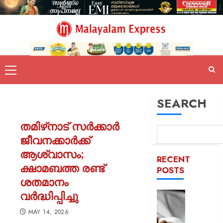
SEARCH
തമിഴ്‌നാട് സർക്കാർ
ജീവനക്കാർക്ക്
ആശ്വാസം;
RECENT
ക്ഷാമബത്ത രണ്ട്
POSTS
ശതമാനം
വർദ്ധിപ്പിച്ചു
യുപിയ
ഞെട്ടിച്ച്
MAY 14, 2026
ക്രൂരത