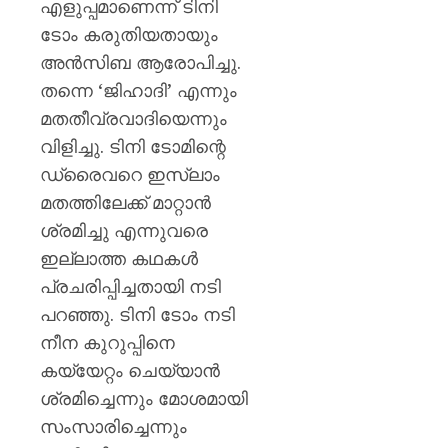
ഒഡീഷ
എളുപ്പമാണെന്ന് ടിനി
പ്രളയ
ടോം കരുതിയതായും
ഭീതിയി
അൻസിബ ആരോപിച്ചു.
ലക്ഷക്ക
തന്നെ ‘ജിഹാദി’ എന്നും
ജനങ്ങ
മതതീവ്രവാദിയെന്നും
AUGUST
വിളിച്ചു. ടിനി ടോമിന്റെ
6, 2026
ഡ്രൈവറെ ഇസ്ലാം
0
മതത്തിലേക്ക് മാറ്റാൻ
ശ്രമിച്ചു എന്നുവരെ
ഇല്ലാത്ത കഥകൾ
പ്രചരിപ്പിച്ചതായി നടി
പറഞ്ഞു. ടിനി ടോം നടി
നീന കുറുപ്പിനെ
കയ്യേറ്റം ചെയ്യാൻ
ശ്രമിച്ചെന്നും മോശമായി
സംസാരിച്ചെന്നും