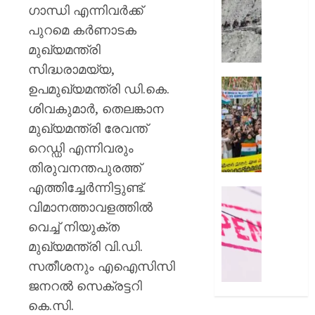
സംഭവത
മുൻനിർ
ഗാന്ധി എന്നിവർക്ക്
പരാതിയ
അമർനാ
പുറമെ കർണാടക
യുവാവ്
യാത്ര
മുഖ്യമന്ത്രി
നിർത്തിവ
AUGUST
യാത്രക്ക
സിദ്ധരാമയ്യ,
8, 2026
കർശന
സിജെപ
ഉപമുഖ്യമന്ത്രി ഡി.കെ.
ജാഗ്രത
0
സമരവു
ശിവകുമാർ, തെലങ്കാന
നിർദ്ദേ
ബന്ധപ്പെ
മുഖ്യമന്ത്രി രേവന്ത്
റീലുക
AUGUST
സമൂഹമ
റെഡ്ഡി എന്നിവരും
8, 2026
നിന്ന്
തിരുവനന്തപുരത്ത്
നീക്കം
0
എത്തിച്ചേർന്നിട്ടുണ്ട്.
ചെയ്തെന
രക്ഷാപ
വിമാനത്താവളത്തിൽ
പരാതി
മരിച്ച
രാജേഷി
വെച്ച് നിയുക്ത
AUGUST
ഭൗതിക
മുഖ്യമന്ത്രി വി.ഡി.
8, 2026
ശരീരം
സതീശനും എഐസിസി
ഫ്രീസറ
0
ജനറൽ സെക്രട്ടറി
കൊണ്ട
സംഭവം
കെ.സി.