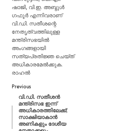
ഷാജി, വി.ഇ. അബ്ദുൾ
ഗഫൂർ എന്നിവരാണ്
വി.ഡി. സതീശന്റെ
നേതൃത്വത്തിലുള്ള
മന്ത്രിസഭയിൽ
അംഗങ്ങളായി
സത്യപ്രതിജ്ഞ ചെയ്ത്
അധികാരമേൽക്കുക.
രാഹൽ
Previous
വി.ഡി. സതീശൻ
മന്ത്രിസഭ ഇന്ന്
അധികാരത്തിലേക്ക്;
സാക്ഷിയാകാൻ
അണികളും ദേശീയ
നേതാക്കളും