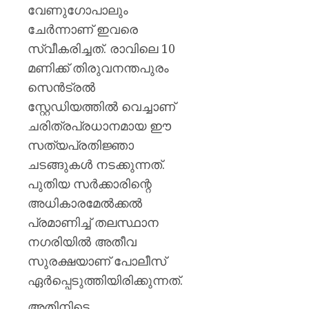
പയ്യന്
വേണുഗോപാലും
തഹസിൽ
ചേർന്നാണ് ഇവരെ
സസ്‌
സ്വീകരിച്ചത്. രാവിലെ 10
AUGUST
മണിക്ക് തിരുവനന്തപുരം
8, 2026
സെൻട്രൽ
0
സ്റ്റേഡിയത്തിൽ വെച്ചാണ്
ചരിത്രപ്രധാനമായ ഈ
സത്യപ്രതിജ്ഞാ
ചടങ്ങുകൾ നടക്കുന്നത്.
പുതിയ സർക്കാരിന്റെ
അധികാരമേൽക്കൽ
പ്രമാണിച്ച് തലസ്ഥാന
നഗരിയിൽ അതീവ
സുരക്ഷയാണ് പോലീസ്
ഏർപ്പെടുത്തിയിരിക്കുന്നത്.
അതിനിടെ,