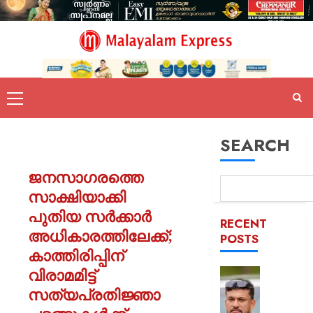
SEARCH
ജനസാഗരത്തെ
സാക്ഷിയാക്കി
പുതിയ സർക്കാർ
RECENT
അധികാരത്തിലേക്ക്;
POSTS
കാത്തിരിപ്പിന്
വിരാമമിട്ട്
പിന്തു
വേണ്ട,
സത്യപ്രതിജ്ഞാ
പിന്നില്‍