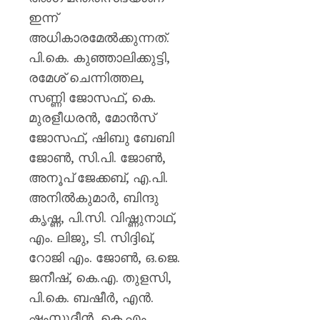
ഇന്ന്
അധികാരമേൽക്കുന്നത്.
പി.കെ. കുഞ്ഞാലിക്കുട്ടി,
രമേശ് ചെന്നിത്തല,
സണ്ണി ജോസഫ്, കെ.
മുരളീധരൻ, മോൻസ്
ജോസഫ്, ഷിബു ബേബി
ജോൺ, സി.പി. ജോൺ,
അനൂപ് ജേക്കബ്, എ.പി.
അനിൽകുമാർ, ബിന്ദു
കൃഷ്ണ, പി.സി. വിഷ്ണുനാഥ്,
എം. ലിജു, ടി. സിദ്ദിഖ്,
റോജി എം. ജോൺ, ഒ.ജെ.
ജനീഷ്, കെ.എ. തുളസി,
പി.കെ. ബഷീർ, എൻ.
ഷംസുദ്ദീൻ, കെ.എം.