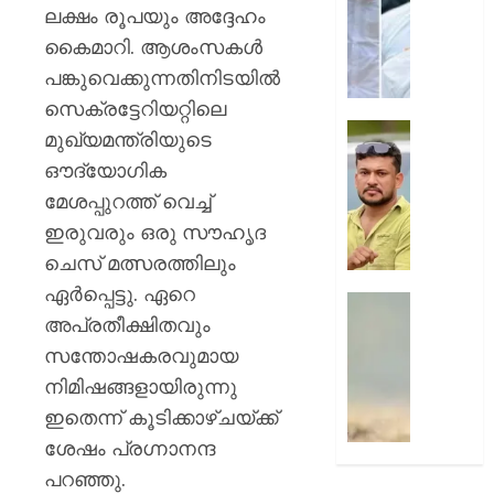
കോർഡിന
ലക്ഷം രൂപയും അദ്ദേഹം
AUGUST
ലഹരിക
കൈമാറി. ആശംസകൾ
10,
പിടിയി
2026
പങ്കുവെക്കുന്നതിനിടയിൽ
0
AUGUST
സെക്രട്ടേറിയറ്റിലെ
10,
കോതമം
മുഖ്യമന്ത്രിയുടെ
2026
ഊന്നു
ഔദ്യോഗിക
0
സിഐമ
മേശപ്പുറത്ത് വെച്ച്
ഭീഷണിപ്
കേസി
ഇരുവരും ഒരു സൗഹൃദ
അർജു
ചെസ് മത്സരത്തിലും
ആയങ്കി
ഏർപ്പെട്ടു. ഏറെ
അറസ്റ്റ
ഹോസ്റ്
അപ്രതീക്ഷിതവും
പാമ്പിന്
AUGUST
കടിയേറ്റ
സന്തോഷകരവുമായ
10,
വിദ്യാ
2026
നിമിഷങ്ങളായിരുന്നു
മരിച്ചു
ഇതെന്ന് കൂടിക്കാഴ്ചയ്ക്ക്
0
;
ശേഷം പ്രഗ്നാനന്ദ
ഒരാൾ
അതീവ
പറഞ്ഞു.