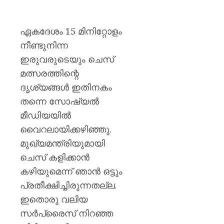
ഗുരുത
AUGUST
ഏകദേശം 15 മിനിറ്റോളം
10,
2026
നീണ്ടുനിന്ന
0
ഇരുവരുടെയും ചെസ്
മത്സരത്തിന്റെ
ദൃശ്യങ്ങൾ ഇതിനകം
തന്നെ സോഷ്യൽ
മീഡിയയിൽ
വൈറലായിക്കഴിഞ്ഞു.
മുഖ്യമന്ത്രിയുമായി
ചെസ് കളിക്കാൻ
കഴിയുമെന്ന് ഞാൻ ഒട്ടും
പ്രതീക്ഷിച്ചിരുന്നതല്ല.
ഇതൊരു വലിയ
സർപ്രൈസ് നിറഞ്ഞ