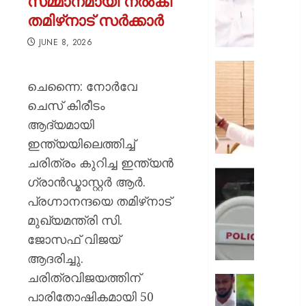
സമ്മാനമായി നൽകി
സമീപന
തമിഴ്‌നാട് സർക്കാർ
പ്രശംസി
ലത്തീന്‍
JUNE 8, 2026
അതിര
ആര്‍ച്ച്
അമൃതാന
ബിഷപ്പ്
മഠത്തില
ചെന്നൈ: നോർവേ
സന്ദർ
ചെസ് കിരീടം
AUGUST
നടത്തി
11,
ആദ്യമായി
വി
2026
ഇന്ത്യയിലെത്തിച്ച്
ഡി
0
സതീശ
ചരിത്രം കുറിച്ച ഇന്ത്യൻ
എക്സ
ഗ്രാൻഡ്മാസ്റ്റർ ആർ.
AUGUST
മന്ത്രിക
10,
പ്രഗ്നാനന്ദയെ തമിഴ്‌നാട്
വ്യാജ
2026
മുഖ്യമന്ത്രി സി.
വാർത്
0
പ്രചരിപ
ജോസഫ് വിജയ്
കർശന
ആദരിച്ചു.
നടപടിയ
ചരിത്രവിജയത്തിന്
സൈബ
മുഖ്യമന
സെൽ
പാരിതോഷികമായി 50
സോഷ്