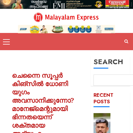
SEARCH
ചെന്നൈ സൂപ്പർ
കിങ്സിൽ ധോണി
യുഗം
RECENT
അവസാനിക്കുന്നോ?
POSTS
മാനേജ്‌മെന്റുമായി
ഭിന്നതയെന്ന്
പിന്തു
വേണ്ട,
ശക്തമായ
പിന്നില്‍