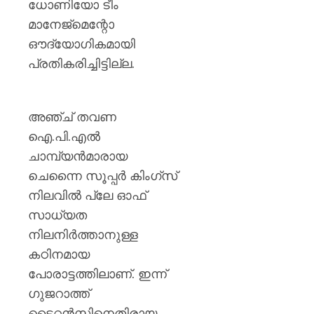
ധോണിയോ ടീം
മാനേജ്‌മെന്റോ
ഔദ്യോഗികമായി
പ്രതികരിച്ചിട്ടില്ല.
അഞ്ച് തവണ
ഐ.പി.എൽ
ചാമ്പ്യൻമാരായ
ചെന്നൈ സൂപ്പർ കിംഗ്‌സ്
നിലവിൽ പ്ലേ ഓഫ്
സാധ്യത
നിലനിർത്താനുള്ള
കഠിനമായ
പോരാട്ടത്തിലാണ്. ഇന്ന്
ഗുജറാത്ത്
ടൈറ്റൻസിനെതിരായ