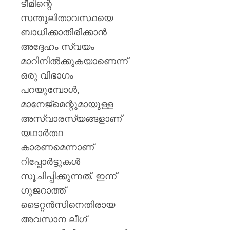
പയ്യന്
ടീമിന്റെ
തഹസിൽ
സന്തുലിതാവസ്ഥയെ
സസ്‌
ബാധിക്കാതിരിക്കാൻ
അദ്ദേഹം സ്വയം
AUGUST
8, 2026
മാറിനിൽക്കുകയാണെന്ന്
0
ഒരു വിഭാഗം
പറയുമ്പോൾ,
മാനേജ്‌മെന്റുമായുള്ള
അസ്വാരസ്യങ്ങളാണ്
യഥാർത്ഥ
കാരണമെന്നാണ്
റിപ്പോർട്ടുകൾ
സൂചിപ്പിക്കുന്നത്. ഇന്ന്
ഗുജറാത്ത്
ടൈറ്റൻസിനെതിരായ
അവസാന ലീഗ്