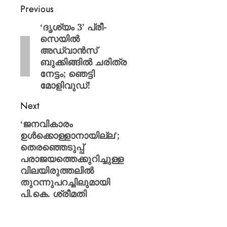
Previous
‘ദൃശ്യം 3’ പ്രീ-
സെയിൽ
അഡ്വാൻസ്
ബുക്കിങ്ങിൽ ചരിത്ര
നേട്ടം; ഞെട്ടി
മോളിവുഡ്!
Next
‘ജനവികാരം
ഉൾക്കൊള്ളാനായില്ല’;
തെരഞ്ഞെടുപ്പ്
പരാജയത്തെക്കുറിച്ചുള്ള
വിലയിരുത്തലിൽ
തുറന്നുപറച്ചിലുമായി
പി.കെ. ശ്രീമതി