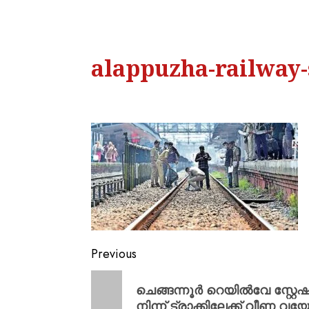
alappuzha-railway-
Previous
ചെങ്ങന്നൂർ റെയിൽവേ സ്റ്റേ
നിന്ന് ട്രാക്കിലേക്ക് വീണ വയ