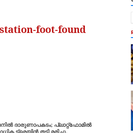
station-foot-found
ഷനിൽ ദാരുണാപകടം; പ്ലാറ്റ്‌ഫോമിൽ
ോധിക ട്രെയിൻ തട്ടി മരിച്ചു.