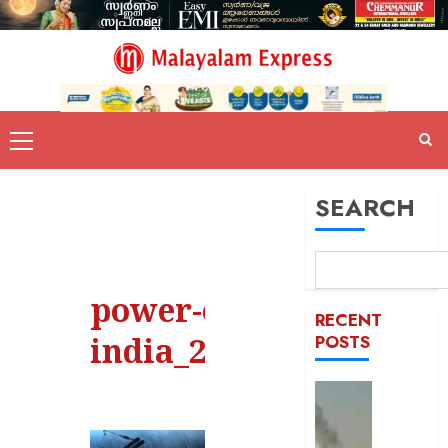
SEARCH
power-outage-
RECENT
india_202405738060
POSTS
രക്തച്ച
യമൻ;
സൈനി