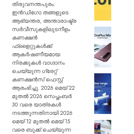
പേ
തിരുവനന്തപുരം:
ഇന്‍ഡിഗോ തങ്ങളുടെ
AUGUST
ആഭ്യന്തര, അന്താരാഷ്ട്ര
9, 2026
സര്‍വീസുകളിലുടനീളം
വൺപ്ല
0
എൻ6എ
കണക്ഷന്‍
അവതരിപ്
ഫ്‌ളൈറ്റുകള്‍ക്ക്
ആകര്‍ഷണീയമായ
AUGUST
9, 2026
നിരക്കുകള്‍ വാഗ്ദാനം
0
ചെയ്യുന്ന ഗ്രേറ്റ്
ഫിലിപ്സ്
കണക്ഷന്‍സ് ഫെസ്റ്റ്
ഫോക്കസ
ആരംഭിച്ചു. 2026 മെയ് 22
ലൈറ്റ
മുതല്‍ 2026 സെപ്തംബര്‍
അവതരിപ്
30 വരെ യാത്രകള്‍
AUGUST
നടത്തുന്നതിനായി 2026
9, 2026
മെയ് 12 മുതല്‍ മെയ് 15
എച്ച്.ഡ
0
വരെ ബുക്ക് ചെയ്യുന്ന
മ്യൂച്