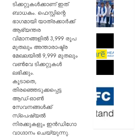
ഫണ്ട്:
ടിക്കറ്റുകള്‍ക്കാണ് ഇത്
‘നാരി
ബാധകം. ഫെസ്റ്റിന്റെ
നിവേശ്
ഭാഗമായി യാത്രക്കാര്‍ക്ക്
യാത്ര’
ആഭ്യന്തര
സമാപിച്
കരൾ
വിമാനങ്ങളില്‍ 3,999 രൂപ
AUGUST
രോഗങ്
മുതലും അന്താരാഷ്ട്ര
9, 2026
തടയാ
മേഖലയില്‍ 9,999 മുതലും
ഹെപ്പറ്റ
0
വണ്‍വേ ടിക്കറ്റുകള്‍
പരിശ
നേരത്
ലഭിക്കും.
നടത്തണ
കൂടാതെ,
കെയർ
10,000-
തിരഞ്ഞെടുക്കപ്പെട്ട
ഹെൽത്
ത്തിലേ
ഇൻഷു
ആഡ്-ഓണ്‍
ഗ്രാമങ
സാമൂഹ
സേവനങ്ങള്‍ക്ക്
AUGUST
വികസന
സ്‌പെഷ്യല്‍
9, 2026
എച്ച്ഡി
നിരക്കുകളും ഇന്‍ഡിഗോ
ബാങ്ക്
0
വാഗ്ദാനം ചെയ്യുന്നു.