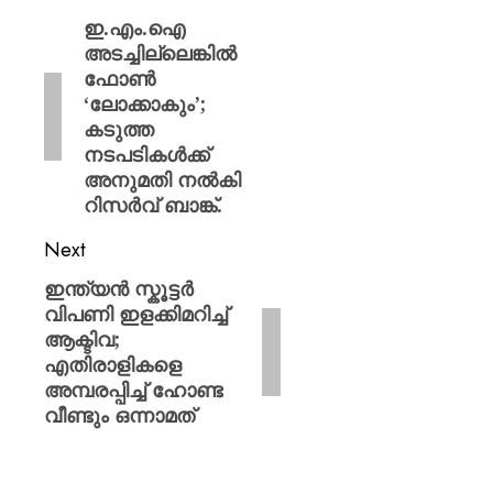
ഇ.എം.ഐ
അടച്ചില്ലെങ്കിൽ
ഫോൺ
‘ലോക്കാകും’;
കടുത്ത
നടപടികൾക്ക്
അനുമതി നൽകി
റിസർവ് ബാങ്ക്.
Next
ഇന്ത്യൻ സ്കൂട്ടർ
വിപണി ഇളക്കിമറിച്ച്
ആക്ടിവ;
എതിരാളികളെ
അമ്പരപ്പിച്ച് ഹോണ്ട
വീണ്ടും ഒന്നാമത്