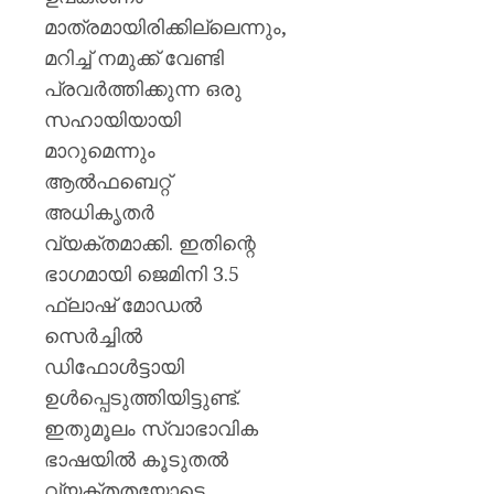
AUGUST
പുതിയ
7, 2026
മാത്രമായിരിക്കില്ലെന്നും,
ക്യാമ്
0
മറിച്ച് നമുക്ക് വേണ്ടി
AUGUST
പ്രവർത്തിക്കുന്ന ഒരു
7, 2026
സഹായിയായി
0
മാറുമെന്നും
ആൽഫബെറ്റ്
അധികൃതർ
വ്യക്തമാക്കി. ഇതിന്റെ
ഭാഗമായി ജെമിനി 3.5
ഫ്ലാഷ് മോഡൽ
സെർച്ചിൽ
ഡിഫോൾട്ടായി
ഉൾപ്പെടുത്തിയിട്ടുണ്ട്.
ഇതുമൂലം സ്വാഭാവിക
ഭാഷയിൽ കൂടുതൽ
വ്യക്തതയോടെ