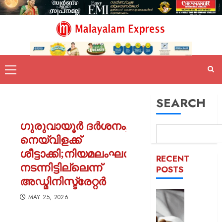
SEARCH
ഗുരുവായൂർ ദർശനം,
നെയ്‌വിളക്ക്
ശീട്ടാക്കി;നിയമലംഘനം
RECENT
നടന്നിട്ടില്ലെന്ന്
POSTS
അഡ്മിനിസ്ട്രേറ്റർ
യുപിയ
MAY 25, 2026
ഞെട്ടിച്ച്
ക്രൂരത