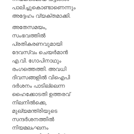
പാലിച്ചുകൊണ്ടാണെന്നും
അദ്ദേഹം വ്യക്തമാക്കി.
അതേസമയം,
സംഭവത്തിൽ
പ്രതികരണവുമായി
ദേവസ്വം ചെയർമാൻ
എ.വി. ഗോപിനാഥും
രംഗത്തെത്തി. അവധി
ദിവസങ്ങളിൽ വിഐപി
ദർശനം പാടില്ലെന്ന
ഹൈക്കോടതി ഉത്തരവ്
നിലനിൽക്കെ,
മുഖ്യമന്ത്രിയുടെ
സന്ദർശനത്തിൽ
നിയമലംഘനം