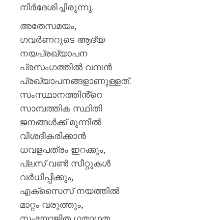
കണ്ണൂർ
നിർദേശിച്ചിരുന്നു.
എഡിഎ
അതേസമയം,
AUGUST
ഗവർണറുടെ ആദ്യ
7, 2026
നയപ്രഖ്യാപന
0
പ്രസംഗത്തിൽ വമ്പൻ
പ്രഖ്യാപനങ്ങളാണുള്ളത്.
സംസ്ഥാനത്തിൻ്റെ
സാമ്പത്തിക സ്ഥിതി
ജനങ്ങൾക്ക് മുന്നിൽ
വിശദീകരിക്കാൻ
ധവളപത്രം ഇറക്കും,
പ്ലസ് വൺ സീറ്റുകൾ
വർധിപ്പിക്കും,
എക്സൈസ് നയത്തിൽ
മാറ്റം വരുത്തും,
സംയോജിത ഗതാഗത