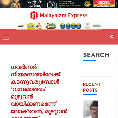
SEARCH
ഗവർണർ
നിയമസഭയിലേക്ക്
കടന്നുവരുമ്പോൾ
RECENT
‘വന്ദേമാതരം’
POSTS
മുഴുവൻ
വായിക്കണമെന്ന്
ഒരാള്‍ക്ക
ഒരു
ലോക്ഭവൻ, മുഴുവൻ
പദവി: