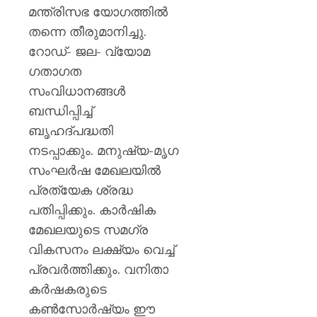
മന്ത്രിസഭ യോഗത്തിൽ
തന്നെ തീരുമാനിച്ചു.
റോഡ്- ജല- വ്യോമ
ഗതാഗത
സംവിധാനങ്ങൾ
ബന്ധിപ്പിച്ച്
ബൃഹദ്‌പദ്ധതി
നടപ്പാക്കും. മനുഷ്യ-മൃഗ
സംഘർഷ മേഖലയിൽ
പ്രത്യേക ശ്രദ്ധ
പതിപ്പിക്കും. കാർഷിക
മേഖലയുടെ സമഗ്ര
വികസനം ലക്ഷ്യം വെച്ച്
പ്രവർത്തിക്കും. വനിതാ
കർഷകരുടെ
കൺസോർഷ്യം ഈ