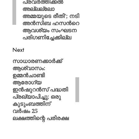
പ്രവർത്തിക്കൽ
അല്ലല്ലോ
അമ്മയുടെ രീതി’; നടി
അൻസിബ ഹസന്‍റെ
ആവശ്യം സംഘടന
പരിഗണിച്ചേക്കില്ല
Next
സാധാരണക്കാര്‍ക്ക്
ആശ്വാസം:
ഉമ്മൻചാണ്ടി
ആരോഗ്യ
ഇൻഷുറൻസ് പദ്ധതി
പ്രഖ്യാപിച്ചു; ഒരു
കുടുംബത്തിന്
വർഷം 25
ലക്ഷത്തിന്റെ പരിരക്ഷ