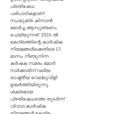
ശക്തമ
പ്രതിഷേധ
പ്രതിഷ
പരിപാടികളാണ്
AUGUST
സംയുക്ത കിസാൻ
7, 2026
മോർച്ച ആസൂത്രണം
0
ചെയ്യുന്നത്. 2020-ൽ
കേന്ദ്രത്തിന്റെ കാർഷിക
നിയമങ്ങൾക്കെതിരെ 13
മാസം നീണ്ടുനിന്ന
കർഷക സമരം മോദി
സർക്കാരിന് വലിയ
രാഷ്ട്രീയ വെല്ലുവിളി
ഉയർത്തിയിരുന്നു.
ശക്തമായ
പ്രതിഷേധത്തെ തുടർന്ന്
വിവാദ കാർഷിക
നിയമങ്ങൾ കേന്ദ്രം