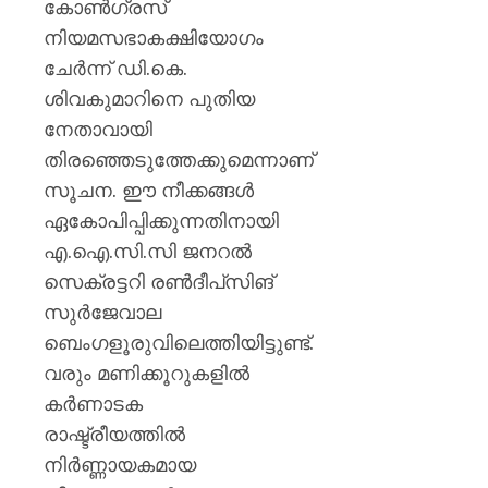
കോൺഗ്രസ്
നിയമസഭാകക്ഷിയോഗം
ചേർന്ന് ഡി.കെ.
ശിവകുമാറിനെ പുതിയ
നേതാവായി
തിരഞ്ഞെടുത്തേക്കുമെന്നാണ്
സൂചന. ഈ നീക്കങ്ങൾ
ഏകോപിപ്പിക്കുന്നതിനായി
എ.ഐ.സി.സി ജനറൽ
സെക്രട്ടറി രൺദീപ്‌സിങ്
സുർജേവാല
ബെംഗളൂരുവിലെത്തിയിട്ടുണ്ട്.
വരും മണിക്കൂറുകളിൽ
കർണാടക
രാഷ്ട്രീയത്തിൽ
നിർണ്ണായകമായ