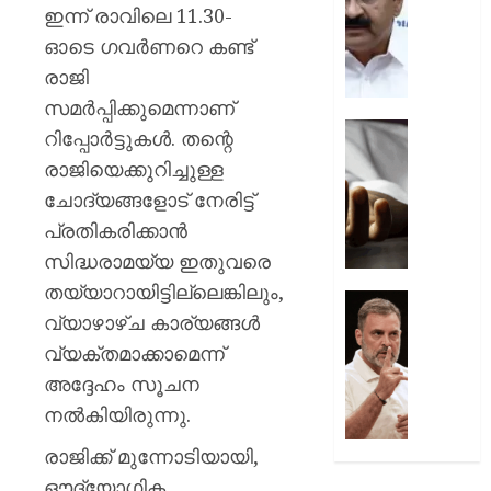
പ്രതിഷ
ചടങ്ങു
ഇന്ന് രാവിലെ 11.30-
വന്ദേമ
ഓടെ ഗവർണറെ കണ്ട്
AUGUST
മുഴുവന
7, 2026
രാജി
പാടണമെ
നിർദ്ദേ
സമർപ്പിക്കുമെന്നാണ്
0
നൽകി
യുപിയ
റിപ്പോർട്ടുകൾ. തന്റെ
പൊതു
ഞെട്ടിച്ച്
രാജിയെക്കുറിച്ചുള്ള
വകുപ്പ്
ക്രൂരത
ചോദ്യങ്ങളോട് നേരിട്ട്
വഴക്ക്
AUGUST
മാറ്റാൻ
പ്രതികരിക്കാൻ
7, 2026
ചെന്ന
സിദ്ധരാമയ്യ ഇതുവരെ
മകളെ
0
തയ്യാറായിട്ടില്ലെങ്കിലും,
പശുവി
ജെൻസ
വ്യാഴാഴ്ച കാര്യങ്ങൾ
തളയ്ക്ക
തലമുറ
മരകഷ
ചോദ്യങ്
വ്യക്തമാക്കാമെന്ന്
കൊണ്ട്
ഇൻസ്റ്റ
അദ്ദേഹം സൂചന
അടിച്ചു
മറുപടി
നൽകിയിരുന്നു.
കൊന്ന്
നൽകാ
പിതാവ്
രാഹുൽ
രാജിക്ക് മുന്നോടിയായി,
ഗാന്ധി
ഔദ്യോഗിക