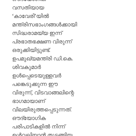
AUGUST
പുതിയ
7, 2026
വസതിയായ
ക്യാമ്
0
‘കാവേരി’യിൽ
AUGUST
മന്ത്രിസഭാംഗങ്ങൾക്കായി
7, 2026
സിദ്ധരാമയ്യ ഇന്ന്
0
പ്രഭാതഭക്ഷണ വിരുന്ന്
ഒരുക്കിയിട്ടുണ്ട്.
ഉപമുഖ്യമന്ത്രി ഡി.കെ.
ശിവകുമാർ
ഉൾപ്പെടെയുള്ളവർ
പങ്കെടുക്കുന്ന ഈ
വിരുന്ന്, വിടവാങ്ങലിന്റെ
ഭാഗമായാണ്
വിലയിരുത്തപ്പെടുന്നത്.
ഔദ്യോഗിക
പരിപാടികളിൽ നിന്ന്
ഉൾവലിയാൻ തുടങ്ങിയ