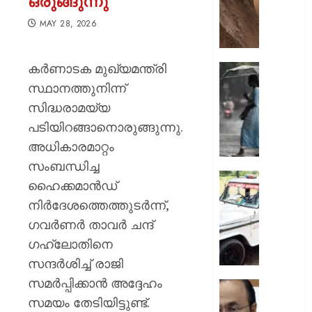
ഒരുങ്ങുന്നു
ഇടിഞ്ഞി
മൂവാറ്റു
MAY 28, 2026
മാറാടി
ജനങ്ങ
കർണാടക മുഖ്യമന്ത്രി
ഭീതിയി
ഇന്നും
കനത്ത
സ്ഥാനത്തുനിന്ന്
AUGUST
മഴ;
സിദ്ധരാമയ്യ
8, 2026
എട്ട്
പടിയിറങ്ങാനൊരുങ്ങുന്നു.
ജില്ലക
0
അധികാരമാറ്റം
വിദ്യാ
സ്ഥാപന
സംബന്ധിച്ച
ഇന്ന്
ദുരിതാ
ഹൈക്കമാൻഡ്
അവധി
വാഹനത്
നിർദേശത്തെത്തുടർന്ന്,
പ്രഖ്യാ
പിഴ
ഗവർണർ താവർ ചന്ദ്
ചുമത്ത
AUGUST
നടപടി;
ഗഹ്‌ലോതിനെ
8, 2026
ഉദ്യോ
സന്ദർശിച്ച് രാജി
സസ്പ
0
സമർപ്പിക്കാൻ അദ്ദേഹം
ചെയ്ത
സ്വാതന്
ശക്തമ
സമയം തേടിയിട്ടുണ്ട്.
ദിനാ