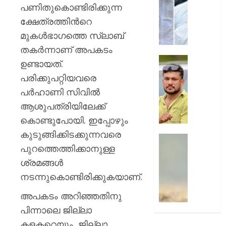
കോർഡിന
പണിതുകൊണ്ടിരിക്കുന്ന
AUGUST
ലഹരിക
ക്ഷേത്രത്തിന്‍റെ
10,
പിടിയി
2026
മുകള്‍ഭാഗത്തെ സ്ലാബ്
0
AUGUST
തകര്‍ന്നാണ് അപകടം
10,
കോതമം
ഉണ്ടായത്.
2026
ഊന്നു
പരിക്കുപറ്റിയവരെ
0
സിഐമ
പര്‍ഹാണി സിവില്‍
ഭീഷണിപ്
കേസി
ആശുപത്രിയിലേക്ക്
അർജു
കൊണ്ടുപോയി. ഇപ്പോഴും
ആയങ്കി
കുടുങ്ങിക്കിടക്കുന്നവരെ
അറസ്റ്റ
ഹോസ്റ്
പുറത്തെത്തിക്കാനുള്ള
പാമ്പിന്
AUGUST
കടിയേറ്റ
ശ്രമങ്ങള്‍
10,
വിദ്യാ
2026
നടന്നുകൊണ്ടിരിക്കുകയാണ്.
മരിച്ചു
0
;
അപകടം അറിഞ്ഞതിനു
ഒരാൾ
പിന്നാലെ ജില്ലാ
അതീവ
കളക്ടറെയും, ജില്ലാ