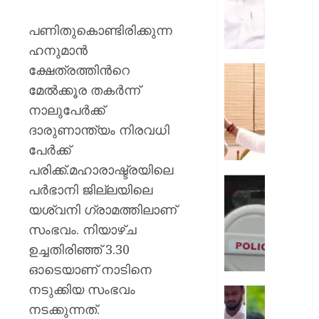
സമീപന
പ്രശംസി
പണിതുകൊണ്ടിരിക്കുന്ന
ലത്തീന്‍
ഹനുമാന്‍
അതിര
ക്ഷേത്രത്തിന്‍റെ
ആര്‍ച്ച്
അമൃതാന
ബിഷപ്പ്
മഠത്തില
മേല്‍ക്കൂര തകര്‍ന്ന്
സന്ദർ
നാലുപേര്‍ക്ക്
AUGUST
നടത്തി
11,
ദാരുണാന്ത്യം നിരവധി
വി
2026
പേര്‍ക്ക്
ഡി
0
സതീശ
പരിക്ക്.മഹാരാഷ്ട്രയിലെ
എക്സ
പര്‍ഭാനി ജില്ലയിലെ
AUGUST
മന്ത്രിക
10,
യശ്വനി ഗ്രാമത്തിലാണ്
വ്യാജ
2026
സംഭവം. നിയാഴ്ച
വാർത്
0
പ്രചരിപ
ഉച്ചതിരിഞ്ഞ് 3.30
കർശന
ഓടെയാണ് നാടിനെ
നടപടിയ
നടുക്കിയ സംഭവം
സൈബ
മുഖ്യമന
സെൽ
നടക്കുന്നത്.
സോഷ്