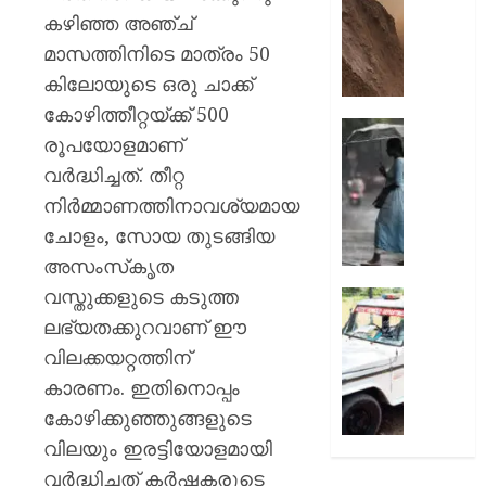
മുരളീ
പാറമടയി
കഴിഞ്ഞ അഞ്ച്
ഇടിഞ്ഞി
മാസത്തിനിടെ മാത്രം 50
AUGUST
മൂവാറ്റു
8, 2026
മാറാടി
കിലോയുടെ ഒരു ചാക്ക്
ജനങ്ങ
0
കോഴിത്തീറ്റയ്ക്ക് 500
ഭീതിയി
ഇന്നും
രൂപയോളമാണ്
കനത്ത
വർദ്ധിച്ചത്. തീറ്റ
AUGUST
മഴ;
8, 2026
എട്ട്
നിർമ്മാണത്തിനാവശ്യമായ
ജില്ലക
0
ചോളം, സോയ തുടങ്ങിയ
വിദ്യാ
അസംസ്‌കൃത
സ്ഥാപന
വസ്തുക്കളുടെ കടുത്ത
ഇന്ന്
ദുരിതാ
അവധി
വാഹനത്
ലഭ്യതക്കുറവാണ് ഈ
പ്രഖ്യാ
പിഴ
വിലക്കയറ്റത്തിന്
ചുമത്ത
കാരണം. ഇതിനൊപ്പം
AUGUST
നടപടി;
8, 2026
കോഴിക്കുഞ്ഞുങ്ങളുടെ
ഉദ്യോ
സസ്പ
0
വിലയും ഇരട്ടിയോളമായി
ചെയ്ത
വർദ്ധിച്ചത് കർഷകരുടെ