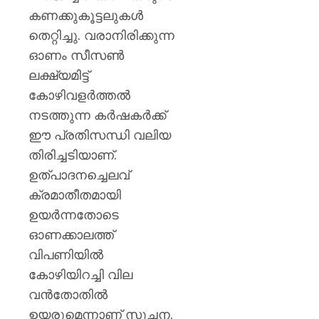
ശക്തമ
കണക്കുകൂട്ടലുകൾ
പ്രതിഷ
തെറ്റിച്ചു. വരാനിരിക്കുന്ന
AUGUST
ഓണം സീസൺ
7, 2026
ലക്ഷ്യമിട്ട്
0
കോഴിവളർത്തൽ
നടത്തുന്ന കർഷകർക്ക്
ഈ പ്രതിസന്ധി വലിയ
തിരിച്ചടിയാണ്.
ഉത്പാദനച്ചെലവ്
ക്രമാതീതമായി
ഉയർന്നതോടെ
ഓണക്കാലത്ത്
വിപണിയിൽ
കോഴിയിറച്ചി വില
വൻതോതിൽ
ഉയരുമെന്നാണ് സൂചന.