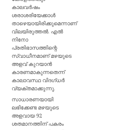
മുൻ
കാലവർഷം
ധനമന്ത്
കെ.എൻ
ശരാശരിയേക്കാൾ
ബാലഗ
താഴെയായിരിക്കുമെന്നാണ്
വിലയിരുത്തൽ. എൽ
AUGUST
7, 2026
നിനോ
0
പ്രതിഭാസത്തിന്റെ
സ്വാധീനമാണ് മഴയുടെ
അളവ് കുറയാൻ
കാരണമാകുന്നതെന്ന്
കാലാവസ്ഥ വിദഗ്ധർ
വ്യക്തമാക്കുന്നു.
സാധാരണയായി
ലഭിക്കേണ്ട മഴയുടെ
അളവായ 92
ശതമാനത്തിന് പകരം