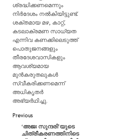
ശ്രദ്ധിക്കണമെന്നും
നിർദേശം നൽകിയിട്ടുണ്ട്.
ശക്തമായ മഴ, കാറ്റ്,
കടലാക്രമണ സാധ്യത
എന്നിവ കണക്കിലെടുത്ത്
പൊതുജനങ്ങളും
തീരദേശവാസികളും
ആവശ്യമായ
മുൻകരുതലുകൾ
സ്വീകരിക്കണമെന്ന്
അധികൃതർ
അഭ്യർഥിച്ചു.
Previous
‘അജഃ സുന്ദരി’യുടെ
ചിത്രീകരണത്തിനിടെ