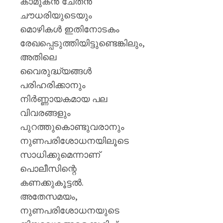
കാമുകൻ ചേതൻ
ചൗധരിയുടെയും
മൊഴികൾ ഇതിനോടകം
രേഖപ്പെടുത്തിയിട്ടുണ്ടെങ്കിലും,
അതിലെ
വൈരുദ്ധ്യങ്ങൾ
പരിഹരിക്കാനും
നിർണ്ണായകമായ പല
വിവരങ്ങളും
പുറത്തുകൊണ്ടുവരാനും
നുണപരിശോധനയിലൂടെ
സാധിക്കുമെന്നാണ്
പൊലീസിന്റെ
കണക്കുകൂട്ടൽ.
അതേസമയം,
നുണപരിശോധനയുടെ