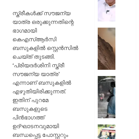
എത്രന
മുങ്ങി
സ്ത്രീകള്‍ക്ക് സൗജന്യ
നടക്കും:
യാത്ര ഒരുക്കുന്നതിന്റെ
അർജു
ഭാഗമായി
ആയങ്കി
കൂറ്റൻ
കെ.
മൺകൂ
കെഎസ്ആര്‍സി
മുരളീ
പാറമടയി
ബസുകളില്‍ സ്റ്റെന്‍സില്‍
ഇടിഞ്ഞി
ചെയ്ത് തുടങ്ങി.
AUGUST
മൂവാറ്റു
8, 2026
‘പ്രിയദര്‍ശിനി സ്ത്രീ
മാറാടി
ജനങ്ങ
0
സൗജന്യ യാത്ര’
ഭീതിയി
ഇന്നും
എന്നാണ് ബസുകളില്‍
കനത്ത
എഴുതിയിരിക്കുന്നത്.
AUGUST
മഴ;
8, 2026
ഇതിന് പുറമേ
എട്ട്
ജില്ലക
0
ബസുകളുടെ
വിദ്യാ
പിന്‍ഭാഗത്ത്
സ്ഥാപന
ഉദ്ഘാടനവുമായി
ഇന്ന്
ദുരിതാ
അവധി
ബന്ധപ്പെട്ട പോസ്റ്ററും
വാഹനത്