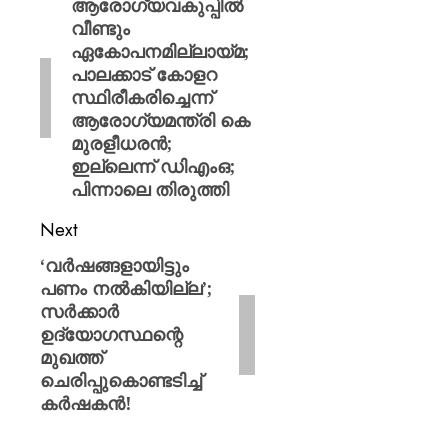
ആരോഗ്യവകുപ്പിൽ
വീണ്ടും
ഏകോപനമില്ലായ്മ;
പാലക്കാട് കോളറ
സ്ഥിരീകരിച്ചെന്ന്
ആരോഗ്യമന്ത്രി കെ
മുരളീധരൻ;
ഇല്ലെന്ന് ഡിഎംഒ;
പിന്നാലെ തിരുത്തി
Next
‘വർഷങ്ങളായിട്ടും
പണം നൽകിയില്ല’;
സർക്കാർ
ഉദ്യോഗസ്ഥന്റെ
മുഖത്ത്
ചെരിപ്പുകൊണ്ടടിച്ച്
കർഷകൻ!