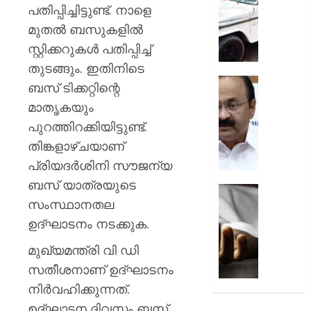
പ്രഖ്യാ
പിഴ
പതിപ്പിച്ചിട്ടുണ്ട്. നാളെ
ചുമത്ത
മുതൽ ബസുകളിൽ
AUGUST
നടപടി;
8, 2026
സ്റ്റിക്കറുകൾ പതിപ്പിച്ച്
ഉദ്യോ
സസ്പ
തുടങ്ങും. ഇതിനിടെ
0
ചെയ്ത
സ്വാതന്
ബസ് ടിക്കറ്റിന്റെ
ശക്തമ
ദിനാ
മാതൃകയും
പ്രതിഷ
ചടങ്ങു
പുറത്തിറക്കിയിട്ടുണ്ട്.
വന്ദേമ
AUGUST
മുഴുവന
തിങ്കളാഴ്ചയാണ്
7, 2026
പാടണമെ
പ്രിയദര്‍ശിനി സൗജന്യ
നിർദ്ദേ
0
ബസ് യാത്രയുടെ
നൽകി
യുപിയ
സംസ്ഥാനതല
പൊതു
ഞെട്ടിച്ച്
വകുപ്പ്
ക്രൂരത
ഉദ്ഘാടനം നടക്കുക.
വഴക്ക്
മുഖ്യമന്ത്രി വി ഡി
AUGUST
മാറ്റാൻ
7, 2026
ചെന്ന
സതീശനാണ് ഉദ്ഘാടനം
മകളെ
0
നിര്‍വഹിക്കുന്നത്.
പശുവി
ഉദ്ഘാടന ദിവസം ബസ്