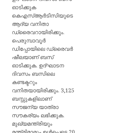
തളയ്ക്ക
ഓടിക്കുക
മരകഷ
കൊണ്ട്
കെഎസ്ആര്‍ടിസിയുടെ
അടിച്ചു
ആദ്യ വനിതാ
കൊന്ന്
ഡ്രൈവറായിരിക്കും.
പിതാവ്
പെരുമ്പാവൂര്‍
AUGUST
ഡിപ്പോയിലെ ഡ്രൈവര്‍
7, 2026
ഷീലയാണ് ബസ്
0
ഓടിക്കുക. ഉദ്ഘാടന
ദിവസം ബസിലെ
കണ്ടക്ടറും
വനിതയായിരിക്കും. 3,125
ബസ്സുകളിലാണ്
സൗജന്യ യാത്രാ
സൗകര്യം ലഭിക്കുക.
മുഖ്യമന്ത്രിയും
മന്ത്രിമാരും ഉള്‍പ്പെടെ 20