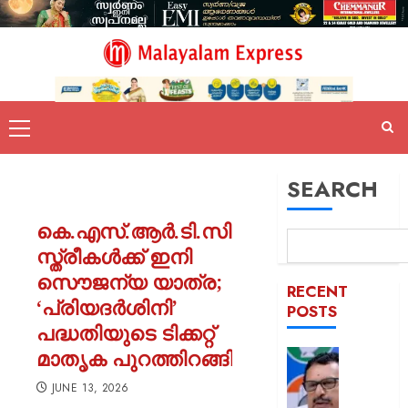
SEARCH
കെ.എസ്.ആർ.ടി.സിയിൽ
സ്ത്രീകൾക്ക് ഇനി
സൌജന്യ യാത്ര;
RECENT
‘പ്രിയദർശിനി’
POSTS
പദ്ധതിയുടെ ടിക്കറ്റ്
മാതൃക പുറത്തിറങ്ങി
പിടിക്കേ
സമയത്
JUNE 13, 2026
പിടിക്കും