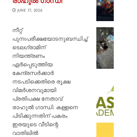
രാഹുൽ ഗാന്ധി
റോയ
എൻഫീ
JUNE 17, 2026
AUGUST
9, 2026
നീറ്റ്
മഞ്ഞപ്
ചന്ദ്രപ്പ
0
പുനഃപരീക്ഷയോടനുബന്ധിച്ച്
ജംഗ്ഷ
ടെലഗ്രാമിന്
സ്ലാബ
നിയന്ത്രണം
തകർന്ന
ഏർപ്പെടുത്തിയ
നിലയി
കേന്ദ്രസർക്കാർ
AUGUST
സി.ഐ
നടപടിക്കെതിരെ രൂക്ഷ
9, 2026
അക്കാദ
വിമർശനവുമായി
ബി.ബി
0
പ്രതിപക്ഷ നേതാവ്
ഓണേഴ്സ്
ഇൻ
രാഹുൽ ഗാന്ധി. കള്ളനെ
ഏവിയ
പിടിക്കുന്നതിന് പകരം
മാനേജ്മെ
ഇരയുടെ വീടിന്റെ
പ്രവേ
ഓഫറു
ഈമാസ
വാതിലിൽ
അവതരിപ്പ