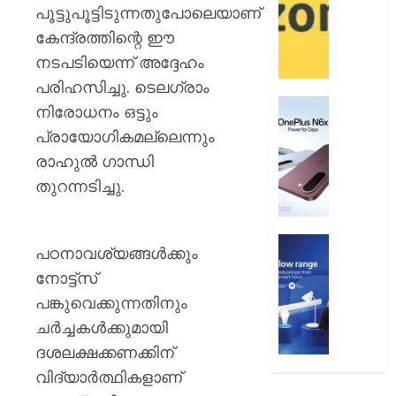
12
ആമസ
പൂട്ടുപൂട്ടിടുന്നതുപോലെയാണ്
വരെ
പേ
കേന്ദ്രത്തിന്റെ ഈ
നടപടിയെന്ന് അദ്ദേഹം
AUGUST
AUGUST
9, 2026
9, 2026
പരിഹസിച്ചു. ടെലഗ്രാം
0
വൺപ്ല
0
നിരോധനം ഒട്ടും
എൻ6എ
പ്രായോഗികമല്ലെന്നും
അവതരിപ്
രാഹുൽ ഗാന്ധി
AUGUST
തുറന്നടിച്ചു.
9, 2026
0
ഫിലിപ്സ്
പഠനാവശ്യങ്ങൾക്കും
ഫോക്കസ
നോട്ട്സ്
ലൈറ്റ
പങ്കുവെക്കുന്നതിനും
അവതരിപ്
ചർച്ചകൾക്കുമായി
AUGUST
ദശലക്ഷക്കണക്കിന്
9, 2026
വിദ്യാർത്ഥികളാണ്
0