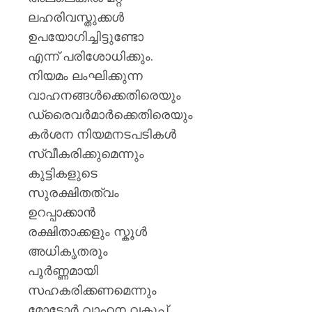
ലഹരിവസ്തുക്കൾ
ഉപയോഗിച്ചിട്ടുണ്ടോ
എന്ന് പരിശോധിക്കും.
നിയമം ലംഘിക്കുന്ന
വാഹനങ്ങൾക്കെതിരെയും
ഡ്രൈവർമാർക്കെതിരെയും
കർശന നിയമനടപടികൾ
സ്വീകരിക്കുമെന്നും
കുട്ടികളുടെ
സുരക്ഷിതത്വം
ഉറപ്പാക്കാൻ
രക്ഷിതാക്കളും സ്കൂൾ
അധികൃതരും
പൂർണ്ണമായി
സഹകരിക്കണമെന്നും
മോട്ടോർ വാഹന വകുപ്പ്