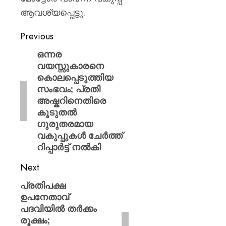
ആവശ്യപ്പെട്ടു.
Previous
ഒന്നര
വയസ്സുകാരനെ
കൊലപ്പെടുത്തിയ
സംഭവം; പ്രതി
അഷ്കറിനെതിരെ
കൂടുതൽ
ഗുരുതരമായ
വകുപ്പുകൾ ചേർത്ത്
റിപ്പാർട്ട് നൽകി
Next
പ്രതിപക്ഷ
ഉപനേതാവ്
പദവിയിൽ തർക്കം
രൂക്ഷം;