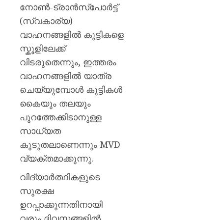
ഒഡീഷ
നോൺ-ട്രാൻസ്പോർട്ട്
പ്രളയ
(സ്വകാര്യ)
ഭീതിയി
വാഹനങ്ങളിൽ കുട്ടികളെ
ലക്ഷക്ക
ജനങ്ങ
സ്കൂളിലേക്ക്
വിടരുതെന്നും, ഇത്തരം
AUGUST
6, 2026
വാഹനങ്ങളിൽ യാത്ര
ചെയ്യുമ്പോൾ കുട്ടികൾ
0
കൈയും തലയും
പുറത്തേക്കിടാനുള്ള
സാധ്യത
കൂടുതലാണെന്നും MVD
വ്യക്തമാക്കുന്നു.
വിദ്യാർത്ഥികളുടെ
സുരക്ഷ
ഉറപ്പാക്കുന്നതിനായി
വരും ദിവസങ്ങളിൽ