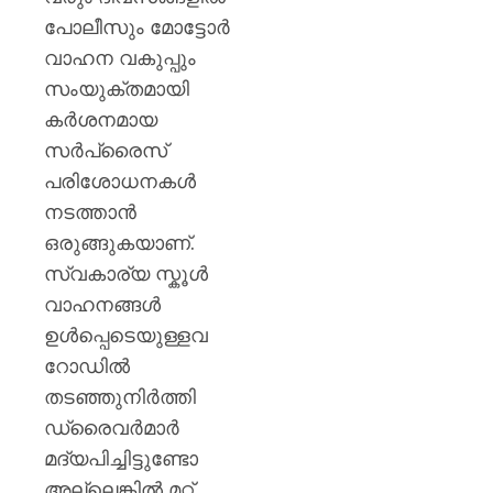
പോലീസും മോട്ടോർ
വാഹന വകുപ്പും
സംയുക്തമായി
കർശനമായ
സർപ്രൈസ്
പരിശോധനകൾ
നടത്താൻ
ഒരുങ്ങുകയാണ്.
സ്വകാര്യ സ്കൂൾ
വാഹനങ്ങൾ
ഉൾപ്പെടെയുള്ളവ
റോഡിൽ
തടഞ്ഞുനിർത്തി
ഡ്രൈവർമാർ
മദ്യപിച്ചിട്ടുണ്ടോ
അല്ലെങ്കിൽ മറ്റ്