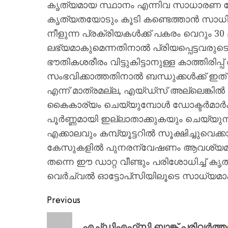
കൃത്യമായ സ്ഥാനം എന്നിവ സാധാരണ പോസ്
കൃത്യതയോടും കൂടി കണ്ടെത്താൻ സാധി
നീളുന്ന പ്രക്രിയകൾക്ക് പകരം വെറും 30 
ലഭ്യമാകുമെന്നതിനാൽ പ്രിയപ്പെട്ടവരുട
ഭൗതികശരീരം വിട്ടുകിട്ടാനുള്ള കാത്തിരിപ
സംഭവിക്കാത്തതിനാൽ ബന്ധുക്കൾക്ക് 
എന്ന് മാത്രമല്ല, എയ്‌ഡ്‌സ് അല്ലെങ്കിൽ
കൈകാര്യം ചെയ്യുമ്പോൾ ഡോക്ടർമാർക്ക
പൂർണ്ണമായി ഇല്ലാതാക്കുകയും ചെയ്യുന
എക്കാലവും കമ്പ്യൂട്ടറിൽ സൂക്ഷിച്ചുവ
കേസുകളിൽ പുനരന്വേഷണം ആവശ്യമായി
തന്നെ ഈ ഡാറ്റ വീണ്ടും പരിശോധിച്ച് 
വെർച്വൽ ഓട്ടോപ്‌സിയിലൂടെ സാധ്യമാ
Previous
എച്ച്ഡിഎഫ്‌സി ബാങ്ക് പരിവർത്ത