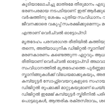
കൂടിയാലോചിച്ചു മാത്രമേ തീരുമാനം എടുക്
ഭരണപരമായ നടപടിയാണ്. ഇത് ആർക്കുമെത
വർഷത്തിനു ശേഷം പുതിയ സംവിധാനം വ
ജീവനക്കാരെ വകുപ്പ് സംരക്ഷിക്കുമെന്നും മന
എന്താണ് വെർച്വൽ ഓട്ടോപ്‌സി
മൃതദേഹം പരമ്പരാഗത രീതിയിൽ കത്തിയും
തന്നെ, അത്യാധുനിക ഡിജിറ്റൽ സ്കാനി
മരണകാരണം കണ്ടെത്തുന്ന ഏറ്റവും 
രീതിയാണ് വെർച്വൽ ഓട്ടോപ്‌സി അഥവാ ഡി
സംവിധാനത്തിൽ മൃതദേഹത്തെ പൂർണ്ണമായ
സ്കാനിങ്ങുകൾക്ക് വിധേയമാക്കുകയും, അത
കമ്പ്യൂട്ടർ സോഫ്റ്റ്‌വെയറുകളുടെ സഹാ
ഡിജിറ്റൽ രൂപമാക്കി മാറ്റുകയുമാണ് ചെ
ഡിജിറ്റൽ ഇമേജ് കമ്പ്യൂട്ടർ സ്ക്രീനിൽ പ
പൊട്ടലുകൾ, ആന്തരിക രക്തസ്രാവം, ശരീ