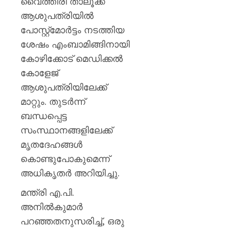
വൈത്തിരി താലൂക്ക്
AUGUST
പുതിയ
7, 2026
ക്യാമ്
ആശുപത്രിയിൽ
0
പോസ്റ്റ്മോർട്ടം നടത്തിയ
AUGUST
7, 2026
ശേഷം എംബാമിങ്ങിനായി
കോഴിക്കോട് മെഡിക്കൽ
0
കോളേജ്
ആശുപത്രിയിലേക്ക്
മാറ്റും. തുടർന്ന്
ബന്ധപ്പെട്ട
സംസ്ഥാനങ്ങളിലേക്ക്
മൃതദേഹങ്ങൾ
കൊണ്ടുപോകുമെന്ന്
അധികൃതർ അറിയിച്ചു.
മന്ത്രി എ.പി.
അനിൽകുമാർ
പറഞ്ഞതനുസരിച്ച്, ഒരു