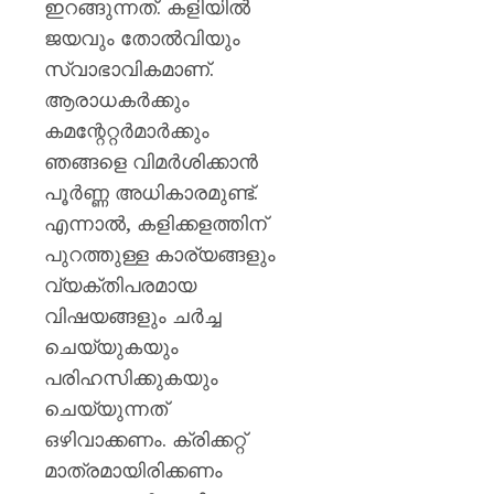
അന്യാ
ഇറങ്ങുന്നത്. കളിയിൽ
ലക്ഷ്യമിട
ജയവും തോൽവിയും
പ്രവർത്ത
സ്വാഭാവികമാണ്.
2.27
ആരാധകർക്കും
കോടി
രൂപയു
കമന്റേറ്റർമാർക്കും
സാമ്പത
ഞങ്ങളെ വിമർശിക്കാൻ
നഷ്ടമു
പൂർണ്ണ അധികാരമുണ്ട്.
എസ്‌ഐ
എന്നാൽ, കളിക്കളത്തിന്
AUGUST
പുറത്തുള്ള കാര്യങ്ങളും
7, 2026
വ്യക്തിപരമായ
0
വിഷയങ്ങളും ചർച്ച
ചെയ്യുകയും
പരിഹസിക്കുകയും
ചെയ്യുന്നത്
ഒഴിവാക്കണം. ക്രിക്കറ്റ്
മാത്രമായിരിക്കണം