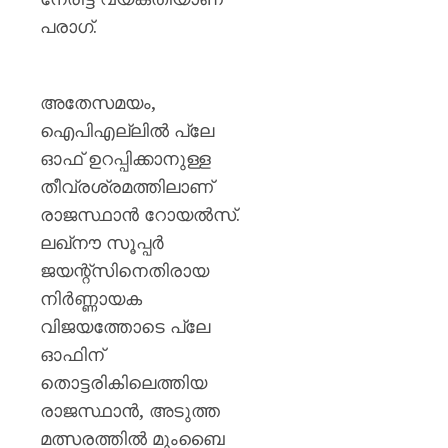
പരാഗ്.
അതേസമയം,
ഐപിഎല്ലിൽ പ്ലേ
ഓഫ് ഉറപ്പിക്കാനുള്ള
തീവ്രശ്രമത്തിലാണ്
രാജസ്ഥാൻ റോയൽസ്.
ലഖ്‌നൗ സൂപ്പർ
ജയന്റ്‌സിനെതിരായ
നിർണ്ണായക
വിജയത്തോടെ പ്ലേ
ഓഫിന്
തൊട്ടരികിലെത്തിയ
രാജസ്ഥാൻ, അടുത്ത
മത്സരത്തിൽ മുംബൈ