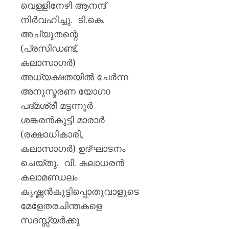
വെള്ളിനേഴി ആനന്ദ്
നിർവഹിച്ചു. ടി.കെ.
അച്യുതന്റെ
(പ്രസിഡണ്ട്,
കലാസാഗര്‍)
അധ്യക്ഷതയിൽ ചേർന്ന
അനുസ്മരണ യോഗo
പദ്മശ്രീ മട്ടന്നൂർ
ശങ്കരൻകുട്ടി മാരാർ
(രക്ഷാധികാരി,
കലാസാഗര്‍) ഉദ്ഘാടനം
ചെയ്തു. വി. കലാധരന്‍
കലാമണ്ഡലം
കൃഷ്ണന്‍കുട്ടിപ്പൊതുവാളുടെ
മേളേതരചിന്തകളെ
സദസ്സ്യർക്കു