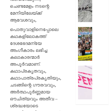
സംഭവത
മുൻനിർ
ചെണ്ടമേളം നടന്റെ
പരാതിയ
അമർനാ
യുവാവ്
മേനിയിലേയ്‌ക്ക്‌
യാത്ര
നിർത്തിവ
ആവേശവും,
AUGUST
യാത്രക്ക
8, 2026
പൊതുവാളിനെപ്പോലെ
കർശന
സിജെപ
ജാഗ്രത
0
സമരവു
കഥകളിലോകത്ത്‌
നിർദ്ദേ
ബന്ധപ്പെ
ദേശഭേദമന്യേ
റീലുക
അംഗീകാരം ലഭിച്ച
AUGUST
സമൂഹമ
8, 2026
കലാകാരന്മാര്‍
നിന്ന്
നീക്കം
0
അപൂര്‍വമാണ്‌.
ചെയ്തെന
രക്ഷാപ
കഥാപ്രകൃതവും,
പരാതി
മരിച്ച
കഥാപാത്രപ്രകൃതിയും,
രാജേഷി
AUGUST
ചടങ്ങിന്റെ ഗൗരവവും,
ഭൗതിക
8, 2026
ശരീരം
അര്‍ത്ഥപൂര്‍ണ്ണമായ
ഫ്രീസറ
0
ഔചിത്യവും അതീവ –
കൊണ്ട
ശ്രദ്ധയോടെ
സംഭവം