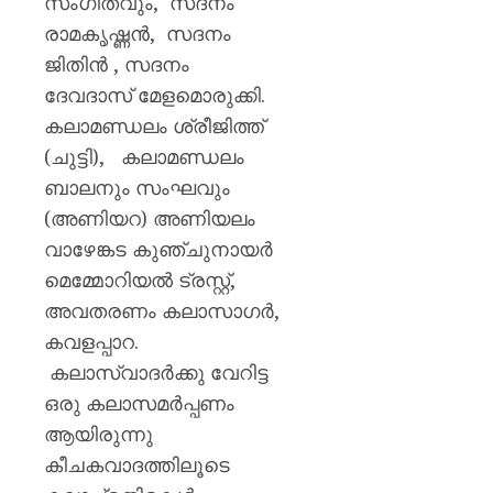
സംഗീതവും, സദനം
രാമകൃഷ്ണന്‍, സദനം
ജിതിൻ , സദനം
ദേവദാസ് മേളമൊരുക്കി.
കലാമണ്ഡലം ശ്രീജിത്ത്
(ചുട്ടി), കലാമണ്ഡലം
ബാലനും സംഘവും
(അണിയറ) അണിയലം
വാഴേങ്കട കുഞ്ചുനായര്‍
മെമ്മോറിയല്‍ ട്രസ്റ്റ്,
അവതരണം കലാസാഗർ,
കവളപ്പാറ.
കലാസ്വാദർക്കു വേറിട്ട
ഒരു കലാസമർപ്പണം
ആയിരുന്നു
കീചകവാദത്തിലൂടെ