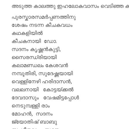
അടുത്ത കാലത്തു ഇഹലോകവാസം വെടിഞ്ഞ കഥകളി ആ
പുരസ്കാരസമർപ്പണത്തിനു
ശേഷം നടന്ന കീചകവധം
കഥകളിയിൽ
കീചകനായി ഡോ.
സദനം കൃഷ്ണന്‍കുട്ടി,
സൈരന്ധ്രിയായി
കലാമണ്ഡലം കേശവന്‍
നമ്പൂതിരി, സുദേഷ്ണയായി
വെള്ളിനേഴി ഹരിദാസന്‍,
വലലനായി കോട്ടയ്ക്കല്‍
ദേവദാസും വേഷമിട്ടപ്പോൾ
നെടുമ്പള്ളി രാം
മോഹന്‍, സദനം
ജ്യോതിഷ് ബാബു