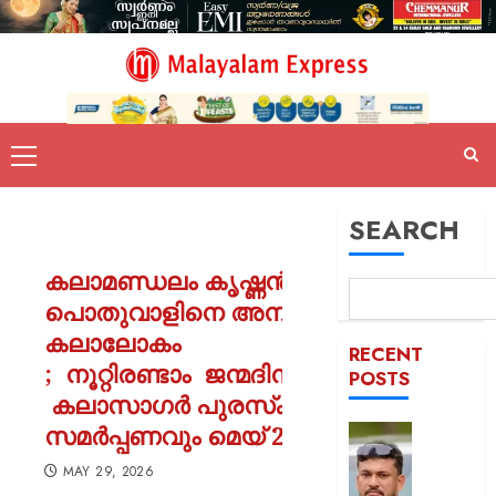
SEARCH
കലാമണ്ഡലം കൃഷ്ണൻകുട്ടി
പൊതുവാളിനെ അനുസ്മരിച്
കലാലോകം
RECENT
; നൂറ്റിരണ്ടാം ജന്മദിനാഘോഷവും
POSTS
കലാസാഗർ പുരസ്‍കാര
സമർപ്പണവും മെയ് 28നു നടന്നു
പിന്തു
വേണ്ട,
MAY 29, 2026
പിന്നില്‍