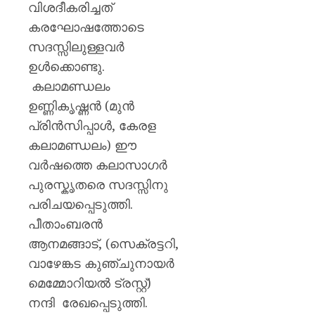
വിശദീകരിച്ചത്
കരഘോഷത്തോടെ
സദസ്സിലുള്ളവർ
ഉൾക്കൊണ്ടു.
കലാമണ്ഡലം
ഉണ്ണികൃഷ്ണൻ (മുന്‍
പ്രിന്‍സിപ്പാള്‍, കേരള
കലാമണ്ഡലം) ഈ
വർഷത്തെ കലാസാഗർ
പുരസ്കൃതരെ സദസ്സിനു
പരിചയപ്പെടുത്തി.
പീതാംബരന്‍
ആനമങ്ങാട്, (സെക്രട്ടറി,
വാഴേങ്കട കുഞ്ചുനായര്‍
മെമ്മോറിയൽ ട്രസ്റ്റ്)
നന്ദി രേഖപ്പെടുത്തി.