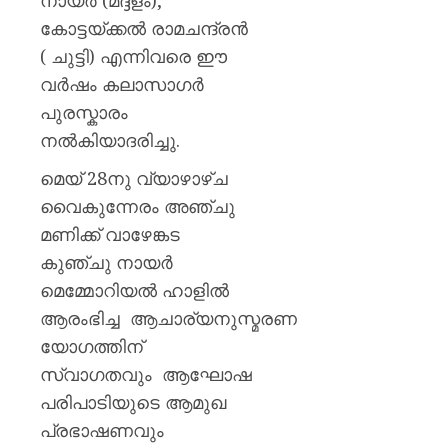
നായര്‍ (മദ്ദളം),
കോട്ടയ്ക്കല്‍ രാമചന്ദ്രന്‍
( ചുട്ടി) എന്നിവരെ ഈ
വര്‍ഷം കലാസാഗര്‍
പുരസ്കാരം
നല്‍കിയാദരിച്ചു.
മെയ് 28നു വ്യാഴാഴ്ച
വൈകുന്നേരം അഞ്ചു
മണിക്ക് വാഴേങ്കട
കുഞ്ചു നായർ
മെമ്മോറിയൽ ഹാളിൽ
ആരംഭിച്ച ആചാര്യനുസ്മരണ
യോഗത്തിന്
സ്വാഗതവും ആഘോഷ
പരിപാടിയുടെ ആമുഖ
പ്രഭാഷണവും