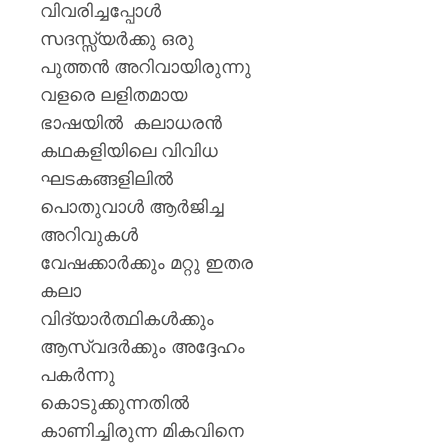
വിവരിച്ചപ്പോൾ
സദസ്സ്യർക്കു ഒരു
പുത്തൻ അറിവായിരുന്നു
വളരെ ലളിതമായ
ഭാഷയിൽ കലാധരൻ
കഥകളിയിലെ വിവിധ
ഘടകങ്ങളിലിൽ
പൊതുവാൾ ആർജിച്ച
അറിവുകൾ
വേഷക്കാർക്കും മറ്റു ഇതര
കലാ
വിദ്യാർത്ഥികൾക്കും
ആസ്വദർക്കും അദ്ദേഹം
പകർന്നു
കൊടുക്കുന്നതിൽ
കാണിച്ചിരുന്ന മികവിനെ