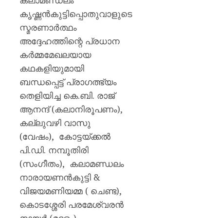
കലാമണ്ഡലം
കൃഷ്ണന്‍കുട്ടിപ്പൊതുവാളുടെ
സ്മരണാര്‍ത്ഥം
അദ്ദേഹത്തിന്റെ പ്രധാന
കര്‍മ്മമേഖലയായ
കഥകളിയുമായി
ബന്ധപ്പെട്ട് പ്രാഗത്ഭ്യം
തെളിയിച്ച കെ.ബി. രാജ്
ആനന്ദ് (കലാനിരൂപണം),
കല്ലുവഴി വാസു
(വേഷം), കോട്ടയ്ക്കല്‍
പി.ഡി. നമ്പൂതിരി
(സംഗീതം), കലാമണ്ഡലം
നാരായണന്‍കുട്ടി‍ &
വിജയമണിയമ്മ ( ചെണ്ട),
കൊടശ്ശേരി പരമേശ്വരന്‍