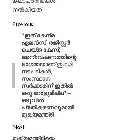
കലാപ്രതിഭകൾ
നൽകിയത്.
Previous
“ഇത് കേന്ദ്ര
ഏജൻസി രജിസ്റ്റർ
ചെയ്ത കേസ്,
അന്വേഷണത്തിന്റെ
ഭാഗമായാണ് ഇ.ഡി
നടപടികൾ,
സംസ്ഥാന
സർക്കാരിന് ഇതിൽ
ഒരു റോളുമില്ല” –
ഒടുവിൽ
പ്രതികരണവുമായി
മുഖ്യമന്ത്രി
Next
മുഖ്യമന്ത്രിയെ