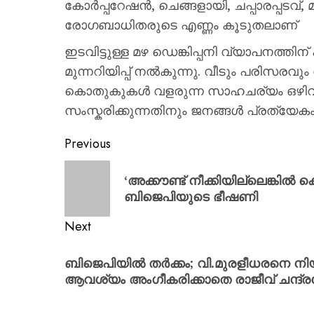
കോർപ്പറേഷൻ, ചെങ്ങളായി, ചപ്പാരപ്പടവ്, മ
രോഗബാധിതരുടെ എണ്ണം കൂടുതലാണ്
ഇടവിട്ടുള്ള മഴ ഡെങ്കിപ്പനി വ്യാപനത്ത
മുന്നറിയിപ്പ് നൽകുന്നു. വീടും പരിസരവും
കൊതുകുകൾ വളരുന്ന സാഹചര്യം ഒഴിവാക
സംസ്കരിക്കുന്നതിനും ജനങ്ങൾ പ്രത്യേകം
Previous
‘അക്കൗണ്ട് നീക്കിയില്ലെങ്കിൽ കെ
ബിജെപിയുടെ ഭീഷണി
Next
ബിജെപിയിൽ തർക്കം; വി.മുരളീധരനെ ന
ആവശ്യം അംഗീകരിക്കാതെ രാജീവ് ചന്ദ്