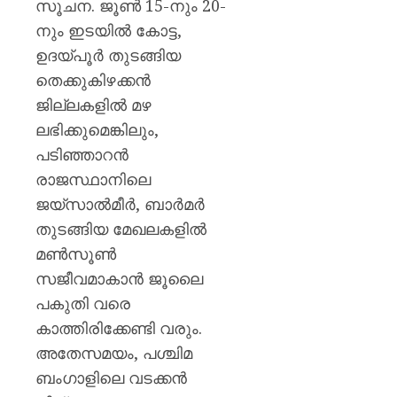
സൂചന. ജൂൺ 15-നും 20-
നും ഇടയിൽ കോട്ട,
ഉദയ്പൂർ തുടങ്ങിയ
തെക്കുകിഴക്കൻ
ജില്ലകളിൽ മഴ
ലഭിക്കുമെങ്കിലും,
പടിഞ്ഞാറൻ
രാജസ്ഥാനിലെ
ജയ്സാൽമീർ, ബാർമർ
തുടങ്ങിയ മേഖലകളിൽ
മൺസൂൺ
സജീവമാകാൻ ജൂലൈ
പകുതി വരെ
കാത്തിരിക്കേണ്ടി വരും.
അതേസമയം, പശ്ചിമ
ബംഗാളിലെ വടക്കൻ