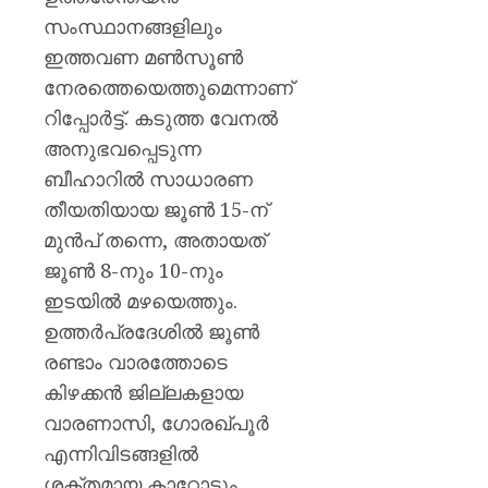
സംസ്ഥാനങ്ങളിലും
ഇത്തവണ മൺസൂൺ
നേരത്തെയെത്തുമെന്നാണ്
റിപ്പോർട്ട്. കടുത്ത വേനൽ
അനുഭവപ്പെടുന്ന
ബീഹാറിൽ സാധാരണ
തീയതിയായ ജൂൺ 15-ന്
മുൻപ് തന്നെ, അതായത്
ജൂൺ 8-നും 10-നും
ഇടയിൽ മഴയെത്തും.
ഉത്തർപ്രദേശിൽ ജൂൺ
രണ്ടാം വാരത്തോടെ
കിഴക്കൻ ജില്ലകളായ
വാരണാസി, ഗോരഖ്പൂർ
എന്നിവിടങ്ങളിൽ
ശക്തമായ കാറ്റോടും