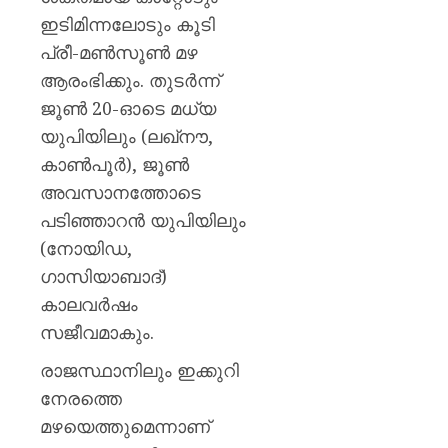
ഇടിമിന്നലോടും കൂടി
പ്രീ-മൺസൂൺ മഴ
ആരംഭിക്കും. തുടർന്ന്
ജൂൺ 20-ഓടെ മധ്യ
യുപിയിലും (ലഖ്‌നൗ,
കാൺപൂർ), ജൂൺ
അവസാനത്തോടെ
പടിഞ്ഞാറൻ യുപിയിലും
(നോയിഡ,
ഗാസിയാബാദ്)
കാലവർഷം
സജീവമാകും.
രാജസ്ഥാനിലും ഇക്കുറി
നേരത്തെ
മഴയെത്തുമെന്നാണ്