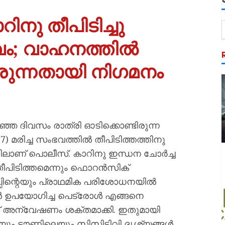
ിനു തീപിടിച്ചു
ഭവം; വാഹനത്തിൽ
ിരുന്നതായി നിഗമനം
ിഞ്ഞ ദിവസം രാത്രി ഓടിക്കൊണ്ടിരുന്ന
) മരിച്ച സംഭവത്തിൽ തീപിടിത്തത്തിനു
ാണ് പൊലീസ്. കാറിനു ഇന്ധന ചോർച്ച
ല തീപിടിത്തമെന്നും ഫൊറൻസിക്
്പിന്റെയും പ്രാഥമിക പരിശോധനയിൽ
ൻ ഉപയോഗിച്ച പെട്രോൾ എങ്ങനെ
് അന്വേഷണം ശക്തമാക്കി. ഇതുമായി
ലെയും ടൗണിലെയും സിസിടിവി ദൃശ്യങ്ങൾ