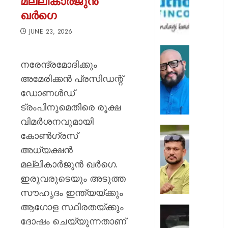
മല്ലികാർജുൻ
ഡീലർ
ഖർഗെ
വിഭാഗം
–
JUNE 23, 2026
II
ഫോറെക
ഡോ.
ലൈസ
വാലയി
നരേന്ദ്രമോദിക്കും
സ്വന്തമ
ഇടിക്കു
അമേരിക്കന്‍ പ്രസിഡന്റ്
മുത്തൂറ്റ്
യുണൈറ
ഡോണള്‍ഡ്
ഫിൻകോർ
നേഷൻ
ട്രംപിനുമെതിരെ രൂക്ഷ
എസ്ഡ
AUGUST
അംഗം
വിമര്‍ശനവുമായി
9, 2026
പിന്തു
കോണ്‍ഗ്രസ്
AUGUST
0
വേണ്ട,
9, 2026
അധ്യക്ഷന്‍
പിന്നില്‍
മല്ലികാര്‍ജുന്‍ ഖര്‍ഗെ.
നിന്ന്
0
കുത്തര
ഇരുവരുടെയും അടുത്ത
:
സൗഹൃദം ഇന്ത്യയ്ക്കും
ഫേസ്ബു
ആഗോള സ്ഥിരതയ്ക്കും
പോസ്റ്റ്
ഡേറ്റിങ്
അർജു
ദോഷം ചെയ്യുന്നതാണ്
ആപ്പ്