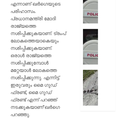
ആയങ്കി
വഴി
എന്നാണ് ഖര്‍ഗെയുടെ
വലയിലാക
പരിഹാസം.
AUGUST
കൂടിക്ക
8, 2026
പ്രധാനമന്ത്രി മോദി
ദൃശ്യങ
കാണിച്ച്
രാജ്യത്തെ
0
ആറ്
ഭാര്യയ
നശിപ്പിക്കുകയാണ്. ട്രംപ്
കോടി
കാമുക
ലോകത്തെയാകെയും
രൂപ
തമ്മിലു
നശിപ്പിക്കുകയാണ്.
തട്ടിയെട
ഞെട്ടിക്
യുവതി
ചാറ്റ്
ഒരാള്‍ രാജ്യത്തെ
പുറത്ത്
നശിപ്പിക്കുമ്പോള്‍
AUGUST
ഭർത്താ
മറ്റേയാള്‍ ലോകത്തെ
8, 2026
വകവരു
തീർത്ഥ
നശിപ്പിക്കുന്നു. എന്നിട്ട്
പദ്ധതിയി
0
സുരക്ഷ
സംഭവത
മുൻനിർ
ഇരുവരും മൈ ഗുഡ്
പരാതിയ
അമർനാ
ഫ്രണ്ട്, മൈ ഗുഡ്
യുവാവ്
യാത്ര
ഫ്രണ്ട് എന്ന് പറഞ്ഞ്
നിർത്തിവ
നടക്കുകയാണ്’ഖര്‍ഗെ
AUGUST
യാത്രക്ക
8, 2026
കർശന
പറഞ്ഞു.