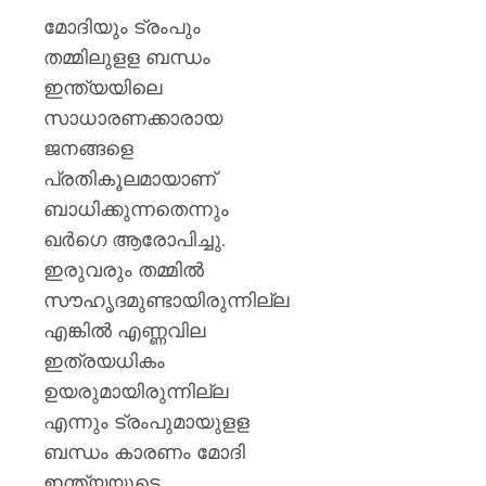
ജാഗ്രത
0
മോദിയും ട്രംപും
നിർദ്ദേ
തമ്മിലുളള ബന്ധം
AUGUST
ഇന്ത്യയിലെ
8, 2026
സാധാരണക്കാരായ
0
ജനങ്ങളെ
പ്രതികൂലമായാണ്
ബാധിക്കുന്നതെന്നും
ഖര്‍ഗെ ആരോപിച്ചു.
ഇരുവരും തമ്മില്‍
സൗഹൃദമുണ്ടായിരുന്നില്ല
എങ്കില്‍ എണ്ണവില
ഇത്രയധികം
ഉയരുമായിരുന്നില്ല
എന്നും ട്രംപുമായുളള
ബന്ധം കാരണം മോദി
ഇന്ത്യയുടെ