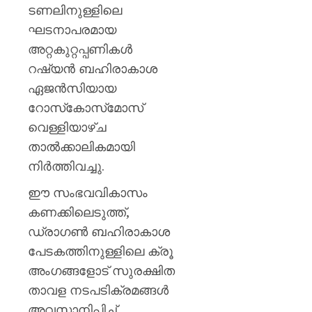
പയ്യന്
ടണലിനുള്ളിലെ
തഹസിൽ
ഘടനാപരമായ
സസ്‌
അറ്റകുറ്റപ്പണികൾ
AUGUST
റഷ്യൻ ബഹിരാകാശ
8, 2026
ഏജൻസിയായ
0
റോസ്‌കോസ്‌മോസ്
വെള്ളിയാഴ്ച
താൽക്കാലികമായി
നിർത്തിവച്ചു.
ഈ സംഭവവികാസം
കണക്കിലെടുത്ത്,
ഡ്രാഗൺ ബഹിരാകാശ
പേടകത്തിനുള്ളിലെ ക്രൂ
അംഗങ്ങളോട് സുരക്ഷിത
താവള നടപടിക്രമങ്ങൾ
അവസാനിപ്പിച്ച്