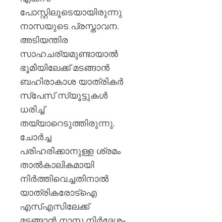
പോസ്റ്റിലൂടെയായിരുന്നു
നാസയുടെ പ്രസ്താവന.
അടിയന്തിര
സാഹചര്യമുണ്ടായാൽ
ഭൂമിയിലേക്ക് മടങ്ങാൻ
ബഹിരാകാശ യാത്രികർ
സ്പേസ് സ്യൂട്ടുകൾ
ധരിച്ച്
തയ്യാറെടുത്തിരുന്നു.
ചോർച്ച
പരിഹരിക്കാനുള്ള ശ്രമം
താൽകാലികമായി
നിർത്തിവെച്ചതിനാൽ
യാത്രികരോട്ഐ
എസ്എസിലേക്ക്
മടങ്ങാൻ നാസ നിർദേശം