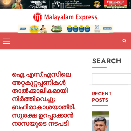
SEARCH
ഐ.എസ്.എസിലെ
അറ്റകുറ്റപ്പണികൾ
താൽക്കാലികമായി
RECENT
നിർത്തിവെച്ചു;
POSTS
ബഹിരാകാശയാത്രികരുടെ
സുരക്ഷ ഉറപ്പാക്കാൻ
പിന്തു
വേണ്ട,
നാസയുടെ നടപടി
പിന്നില്‍