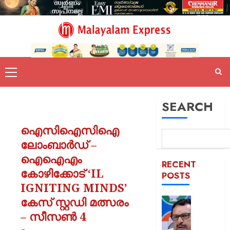
SEARCH
ഐസിഐസിഐ
ലോംബാർഡ് –
ഐഐഎം
RECENT
കോഴിക്കോട് ‘IL
POSTS
IGNITING MINDS’
കേസ് സ്റ്റഡി മത്സരം
പിടിക്കേ
സമയത്
– സീസൺ 4
പിടിക്കും