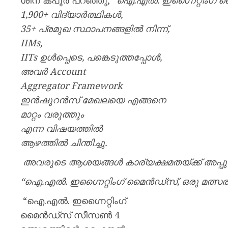
ശീന കപൂർ പറഞ്ഞു,
“
ഐ.
എൽ.
ഇഗ്നൈറ്റിംഗ്
മ
1,900+
വിദ്യാർത്ഥികൾ,
35+
പ്രമുഖ
സ്ഥാപനങ്ങളിൽ
നിന്ന്,
IIMs,
IITs
ഉൾപ്പെടെ,
പങ്കെടുത്തപ്പോൾ,
അവർ Account
Aggregator Framework
ഇൻഷുറൻസ്
മേഖലയെ
എങ്ങനെ
മാറ്റം
വരുത്തും
എന്ന
വിഷയത്തിൽ
ആഴത്തിൽ
ചിന്തിച്ചു.
അവരുടെ
ആശയങ്ങൾ
കാര്യക്ഷമതയ്ക്ക്
അപ്പു
“
ഐ.
എൽ.
ഇഗ്നൈറ്റിംഗ്
മൈൻഡ്സ്,
ഒരു
മത്സ
“ഐ.എൽ. ഇഗ്നൈറ്റിംഗ്
മൈൻഡ്സ് സീസൺ 4