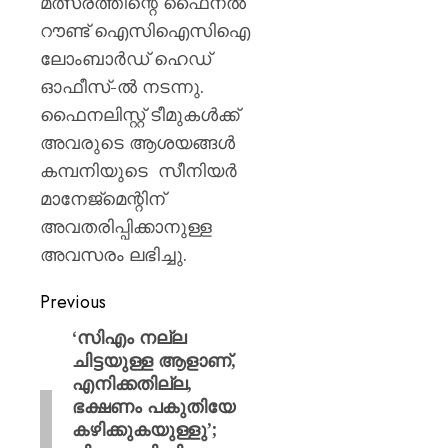
മത്സരത്തിന്റെ ഫൈനൽ
റൗണ്ട് ഐസിഐസിഐ
ലോംബാർഡ് ഹെഡ്
ഓഫീസ്-ൽ നടന്നു.
ഫൈനലിസ്റ്റ് ടീമുകൾക്ക്
അവരുടെ ആശയങ്ങൾ
കമ്പനിയുടെ സീനിയർ
മാനേജ്മെന്റിന്
അവതരിപ്പിക്കാനുള്ള
അവസരം ലഭിച്ചു.
Previous
‘സിഎം നല്ല
ചിട്ടയുള്ള ആളാണ്,
എനിക്കതില്ല,
ഭക്ഷണം പകുതിയേ
കഴിക്കുകയുള്ളു’;