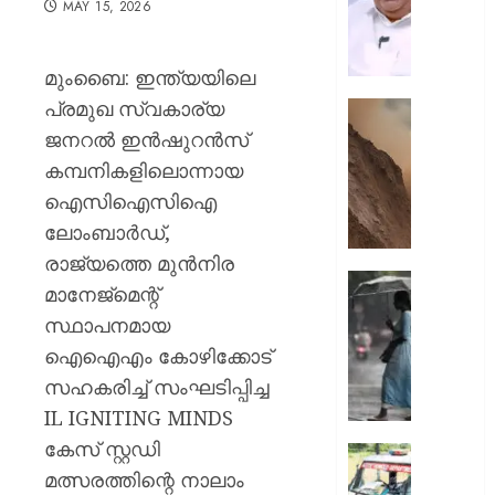
MAY 15, 2026
എത്രന
മുങ്ങി
നടക്കും:
മുംബൈ: ഇന്ത്യയിലെ
അർജു
പ്രമുഖ സ്വകാര്യ
ആയങ്കി
കൂറ്റൻ
കെ.
മൺകൂ
ജനറൽ ഇൻഷുറൻസ്
മുരളീ
പാറമടയി
കമ്പനികളിലൊന്നായ
ഇടിഞ്ഞി
ഐസിഐസിഐ
AUGUST
മൂവാറ്റു
8, 2026
ലോംബാർഡ്,
മാറാടി
ജനങ്ങ
0
രാജ്യത്തെ മുൻനിര
ഭീതിയി
ഇന്നും
മാനേജ്മെന്റ്
കനത്ത
സ്ഥാപനമായ
AUGUST
മഴ;
8, 2026
ഐഐഎം കോഴിക്കോട്
എട്ട്
ജില്ലക
0
സഹകരിച്ച് സംഘടിപ്പിച്ച
വിദ്യാ
IL IGNITING MINDS
സ്ഥാപന
കേസ് സ്റ്റഡി
ഇന്ന്
ദുരിതാ
അവധി
മത്സരത്തിന്റെ നാലാം
വാഹനത്