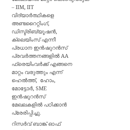
തളയ്ക്ക
– IIM, IIT
മരകഷ
കൊണ്ട്
വിദ്യാർത്ഥികളെ
അടിച്ചു
അണ്ടറൈറ്റിംഗ്,
കൊന്ന്
ഡിസ്ട്രിബ്യൂഷൻ,
പിതാവ്
ക്ലെയിംസ് എന്നീ
AUGUST
പ്രധാന ഇൻഷുറൻസ്
7, 2026
പ്രവർത്തനങ്ങളിൽ AA
0
ഫ്രെയിംവർക്ക് എങ്ങനെ
മാറ്റം വരുത്തും എന്ന്
ഹെൽത്ത്, ഹോം,
മോട്ടോർ, SME
ഇൻഷുറൻസ്
മേഖലകളിൽ പഠിക്കാൻ
പ്രേരിപ്പിച്ചു.
റിസർവ് ബാങ്ക് ഓഫ്