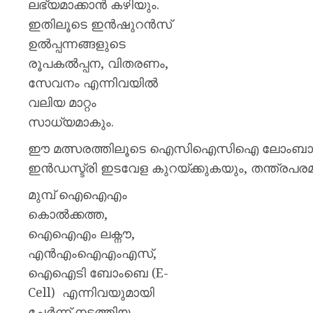
ലഭ്യമാക്കാൻ കഴിയും.
ഇതിലൂടെ ഇൻഷുറൻസ്
ഉൽപ്പന്നങ്ങളുടെ
രൂപകൽപ്പന, വിതരണം,
സേവനം എന്നിവയിൽ
വലിയ മാറ്റം
സാധ്യമാകും.
ഈ മത്സരത്തിലൂടെ ഐസിഐസിഐ ലോംബാർഡ് നവ
ഇൻഡസ്ട്രി ഇടവേള കുറയ്ക്കുകയും, തന്ത്രപര
മുമ്പ് ഐഐഎം
കൊൽക്കത്ത,
ഐഐഎം ലക്നൗ,
എൻഎംഐഎംഎസ്,
ഐഐടി ബോംബെ (E-
Cell) എന്നിവയുമായി
ചേർന്ന് നടത്തിയ