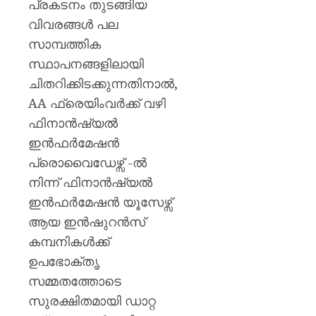
പ്രകടനം തുടങ്ങിയ
വിവരങ്ങൾ പല
സാമ്പത്തിക
സ്ഥാപനങ്ങളിലായി
ചിതറിക്കിടക്കുന്നതിനാൽ,
AA ഫ്രെയിംവർക്ക് വഴി
ഫിനാൻഷ്യൽ
ഇൻഫർമേഷൻ
പ്രൊവൈഡേഴ്സ് -ൽ
നിന്ന് ഫിനാൻഷ്യൽ
ഇൻഫർമേഷൻ യൂസേഴ്സ്
ആയ ഇൻഷുറൻസ്
കമ്പനികൾക്ക്
ഉപഭോക്തൃ
സമ്മതത്തോടെ
സുരക്ഷിതമായി ഡാറ്റ