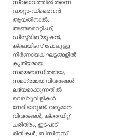
സ്വഭാവത്തിൽ തന്നെ
ഡാറ്റാ-ഡ്രൈവൻ
ആയതിനാൽ,
അണ്ടറൈറ്റിംഗ്,
ഡിസ്ട്രിബ്യൂഷൻ,
ക്ലെയിംസ് പോലുള്ള
നിർണായക ഘട്ടങ്ങളിൽ
കൃത്യമായ,
സമയബന്ധിതമായ,
സമഗ്രമായ വിവരങ്ങൾ
ലഭ്യമാക്കുന്നതിൽ
വെല്ലുവിളികൾ
നേരിടാറുണ്ട്. വരുമാന
വിവരങ്ങൾ, ക്രെഡിറ്റ്
ചരിത്രം, ഇടപാട്
രീതികൾ, ബിസിനസ്