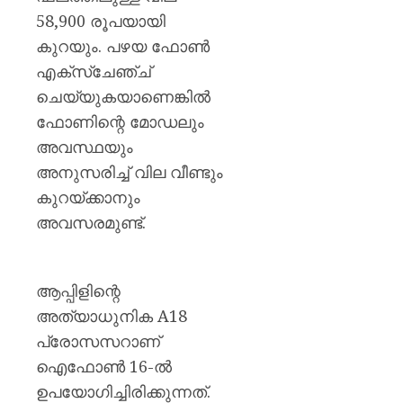
ഗുരുത
58,900 രൂപയായി
AUGUST
കുറയും. പഴയ ഫോൺ
10,
2026
എക്സ്ചേഞ്ച്
ചെയ്യുകയാണെങ്കിൽ
0
ഫോണിന്റെ മോഡലും
അവസ്ഥയും
അനുസരിച്ച് വില വീണ്ടും
കുറയ്ക്കാനും
അവസരമുണ്ട്.
ആപ്പിളിന്റെ
അത്യാധുനിക A18
പ്രോസസറാണ്
ഐഫോൺ 16-ൽ
ഉപയോഗിച്ചിരിക്കുന്നത്.