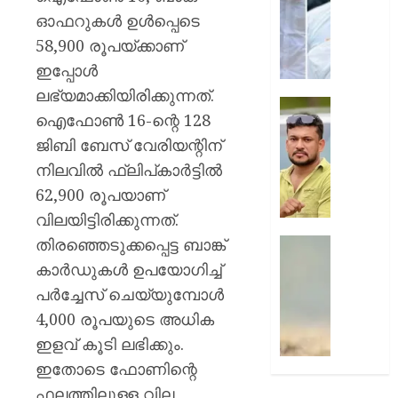
കോർഡിന
ഓഫറുകൾ ഉൾപ്പെടെ
AUGUST
ലഹരിക
10,
58,900 രൂപയ്ക്കാണ്
പിടിയി
2026
ഇപ്പോൾ
0
AUGUST
ലഭ്യമാക്കിയിരിക്കുന്നത്.
10,
കോതമം
2026
ഐഫോൺ 16-ന്റെ 128
ഊന്നു
0
ജിബി ബേസ് വേരിയന്റിന്
സിഐമ
ഭീഷണിപ്
നിലവിൽ ഫ്ലിപ്കാർട്ടിൽ
കേസി
62,900 രൂപയാണ്
അർജു
വിലയിട്ടിരിക്കുന്നത്.
ആയങ്കി
അറസ്റ്റ
തിരഞ്ഞെടുക്കപ്പെട്ട ബാങ്ക്
ഹോസ്റ്
പാമ്പിന്
കാർഡുകൾ ഉപയോഗിച്ച്
AUGUST
കടിയേറ്റ
പർച്ചേസ് ചെയ്യുമ്പോൾ
10,
വിദ്യാ
2026
4,000 രൂപയുടെ അധിക
മരിച്ചു
0
;
ഇളവ് കൂടി ലഭിക്കും.
ഒരാൾ
ഇതോടെ ഫോണിന്റെ
അതീവ
ഫലത്തിലുള്ള വില