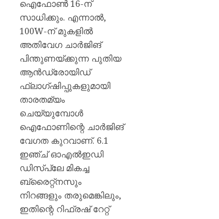
ഐഫോൺ 16-ന്
സാധിക്കും. എന്നാൽ,
100W-ന് മുകളിൽ
അതിവേഗ ചാർജിങ്
പിന്തുണയ്ക്കുന്ന പുതിയ
ആൻഡ്രോയിഡ്
ഫ്ലാഗ്ഷിപ്പുകളുമായി
താരതമ്യം
ചെയ്യുമ്പോൾ
ഐഫോണിന്റെ ചാർജിങ്
വേഗത കുറവാണ്. 6.1
ഇഞ്ച് ഓഎൽഇഡി
ഡിസ്‌പ്ലേ മികച്ച
ബ്രൈറ്റ്‌നസും
നിറങ്ങളും തരുമെങ്കിലും,
ഇതിന്റെ റിഫ്രഷ് റേറ്റ്