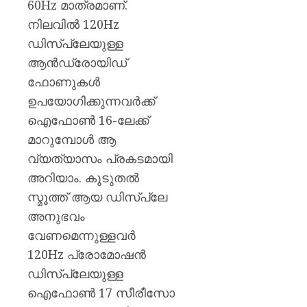
60Hz മാത്രമാണ്.
നിലവിൽ 120Hz
ഡിസ്‌പ്ലേയുള്ള
ആൻഡ്രോയിഡ്
ഫോണുകൾ
ഉപയോഗിക്കുന്നവർക്ക്
ഐഫോൺ 16-ലേക്ക്
മാറുമ്പോൾ ആ
വ്യത്യാസം പ്രകടമായി
അറിയാം. കൂടുതൽ
സ്മൂത്ത് ആയ ഡിസ്‌പ്ലേ
അനുഭവം
വേണമെന്നുള്ളവർ
120Hz പ്രോമോഷൻ
ഡിസ്‌പ്ലേയുള്ള
ഐഫോൺ 17 സീരീസോ