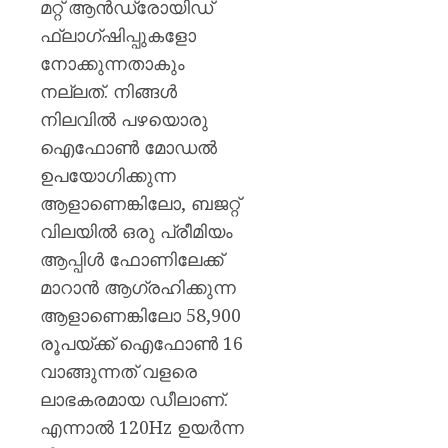
മറ്റ് ആൻഡ്രോയിഡ്
ഫ്ലാഗ്ഷിപ്പുകളോ
നോക്കുന്നതാകും
നല്ലത്. നിങ്ങൾ
നിലവിൽ പഴയൊരു
ഐഫോൺ മോഡൽ
ഉപയോഗിക്കുന്ന
ആളാണെങ്കിലോ, ബജറ്റ്
വിലയിൽ ഒരു പ്രീമിയം
ആപ്പിൾ ഫോണിലേക്ക്
മാറാൻ ആഗ്രഹിക്കുന്ന
ആളാണെങ്കിലോ 58,900
രൂപയ്ക്ക് ഐഫോൺ 16
വാങ്ങുന്നത് വളരെ
ലാഭകരമായ ഡീലാണ്.
എന്നാൽ 120Hz ഉയർന്ന