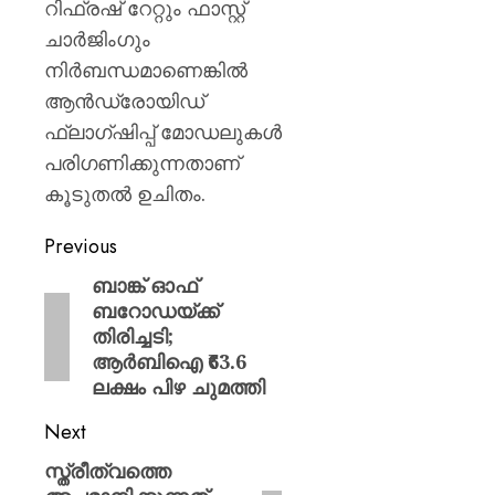
റിഫ്രഷ് റേറ്റും ഫാസ്റ്റ്
ചാർജിംഗും
നിർബന്ധമാണെങ്കിൽ
ആൻഡ്രോയിഡ്
ഫ്ലാഗ്ഷിപ്പ് മോഡലുകൾ
പരിഗണിക്കുന്നതാണ്
കൂടുതൽ ഉചിതം.
Previous
ബാങ്ക് ഓഫ്
ബറോഡയ്ക്ക്
തിരിച്ചടി;
ആർബിഐ ₹63.6
ലക്ഷം പിഴ ചുമത്തി
Next
സ്ത്രീത്വത്തെ