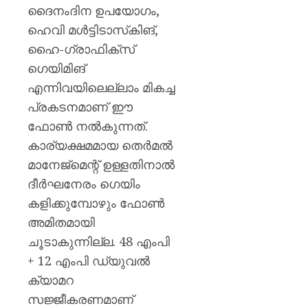
ദൈനംദിന ഉപയോഗം,
ഹെവി മൾട്ടിടാസ്‌കിങ്,
ഹൈ-ഗ്രാഫിക്സ്
ഗെയിമിങ്
എന്നിവയിലെല്ലാം മികച്ച
പ്രകടനമാണ് ഈ
ഫോൺ നൽകുന്നത്.
കാര്യക്ഷമമായ തെർമൽ
മാനേജ്മെന്റ് ഉള്ളതിനാൽ
ദീർഘനേരം ഗെയിം
കളിക്കുമ്പോഴും ഫോൺ
അമിതമായി
ചൂടാകുന്നില്ല. 48 എംപി
+ 12 എംപി ഡ്യുവൽ
ക്യാമറ
സജ്ജീകരണമാണ്