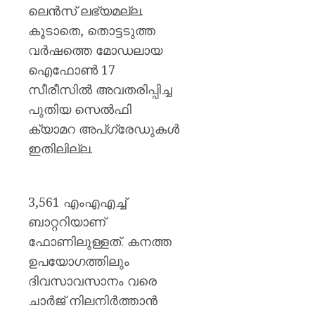
ലെൻസ് ലഭ്യമല്ല.
കൂടാതെ, തൊട്ടടുത്ത
വർഷത്തെ മോഡലായ
ഐഫോൺ 17
സീരീസിൽ അവതരിപ്പിച്ച
പുതിയ സെൽഫി
ക്യാമറ അപ്‌ഗ്രേഡുകൾ
ഇതിലില്ല.
3,561 എംഎഎച്ച്
ബാറ്ററിയാണ്
ഫോണിലുള്ളത്. കനത്ത
ഉപയോഗത്തിലും
ദിവസാവസാനം വരെ
ചാർജ് നിലനിർത്താൻ