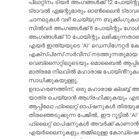
പ്ലാറ്റിനം ടിയർ അംഗങ്ങൾക്ക് 12 പോയിന്
ട്രാവൽ ഏജന്റുമാരും ഓൺലൈൻ ട്രാവൽ ഏജ
ചാനലുകൾ വഴി ചെയ്യുന്ന ബുക്കിംഗുകൾക്
സിൽവർ അംഗങ്ങൾക്ക് 8 പോയിന്റും ഗോൾഡ്
അംഗങ്ങൾക്ക് 10 പോയിന്റും ലഭിക്കുന്നതാണ
എയർ ഇന്ത്യയുടെ ‘AI’ ഡെസിഗ്നേറ്റർ 
എക്സ്പ്രസ് സർവീസ് നടത്തുന്നതുമാ
വെബ്സൈറ്റിലൂടെയും മൊബൈൽ ആപ്പിലൂടെ
മാത്രമേ നിലവിൽ മഹാരാജ പോയിൻ്റുകൾ ട
സാധിക്കുകയുള്ളൂ.
ഉദാഹരണത്തിന്, ഒരു മഹാരാജ ക്ലബ്ബ് അംഗ
യാത്ര ചെയ്യാൻ ആഗ്രഹിക്കുകയും 
ആപ്പിലോ ഫ്ലൈറ്റ് ഓപ്ഷനുകൾ തിരയുകയു
തിരഞ്ഞെടുക്കുന്ന പേജിൽ, ഈ റൂട്ടിൽ ‘AI’
ഫ്ലൈറ്റ് ഓപ്ഷനുകൾ അവർക്ക് കാണാൻ
എയർലൈനുകളും തമ്മിലുള്ള കോഡ്ഷെയ