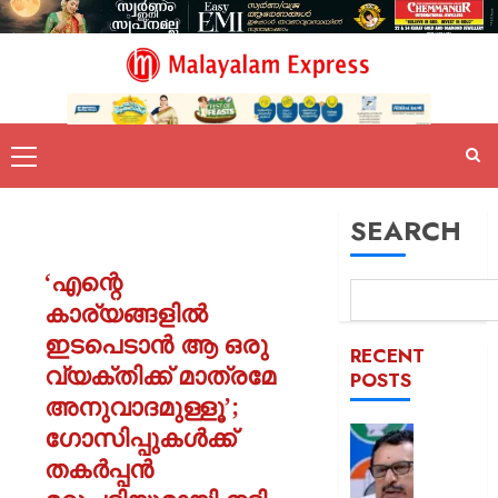
SEARCH
‘എന്റെ
കാര്യങ്ങളിൽ
ഇടപെടാൻ ആ ഒരു
RECENT
വ്യക്തിക്ക് മാത്രമേ
POSTS
അനുവാദമുള്ളൂ’;
ഗോസിപ്പുകൾക്ക്
പിടിക്കേ
സമയത്
തകർപ്പൻ
പിടിക്കും