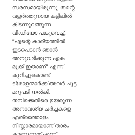
തളയ്ക്ക
സരസമായിരുന്നു. തന്റെ
മരകഷ
കൊണ്ട്
വളർത്തുനായ കട്ടിലിൽ
അടിച്ചു
കിടന്നുറങ്ങുന്ന
കൊന്ന്
വീഡിയോ പങ്കുവെച്ച്,
പിതാവ്
“എന്റെ കാര്യത്തിൽ
AUGUST
ഇടപെടാൻ ഞാൻ
7, 2026
അനുവദിക്കുന്ന ഏക
0
മൂക്ക് ഇതാണ്” എന്ന്
കുറിച്ചുകൊണ്ട്
ട്രോളന്മാർക്ക് അവർ ചുട്ട
മറുപടി നൽകി.
തനിക്കെതിരെ ഉയരുന്ന
അനാവശ്യ ചർച്ചകളെ
എത്രത്തോളം
നിസ്സാരമായാണ് താരം
കാണുന്നത് എന്ന്