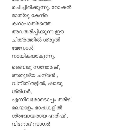
പയ്യന്
രചിച്ചിരിക്കുന്നു. റോഷൻ
തഹസിൽ
സസ്‌
മാത്യു കേന്ദ്ര
കഥാപാത്രത്തെ
AUGUST
അവതരിപ്പിക്കുന്ന ഈ
8, 2026
ചിത്രത്തിൽ ശ്രുതി
0
മേനോൻ
നായികയാകുന്നു.
ബൈജു സന്തോഷ് ,
അതുല്യ ചന്ദ്രൻ ,
വിനീത് തട്ടിൽ, ഷാജു
ശ്രീധർ,
എന്നിവരോടൊപ്പം തമിഴ്,
മലയാളം ഭാഷകളിൽ
ശ്രദ്ധേയരായ ഹരീഷ് ,
വിനോദ് സാഗർ