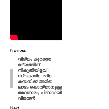
Previous
വീര്യം കുറഞ്ഞ
മദ്യത്തിന്
നികുതിയിളവ് :
സ്വകാര്യ മദ്യ
കമ്പനിക്ക് അമിത
ലാഭം കൊയ്യാനുള്ള
അവസരം; പിണറായി
വിജയൻ
Next