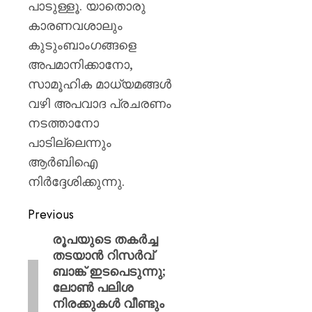
പാടുള്ളൂ. യാതൊരു
കാരണവശാലും
കുടുംബാംഗങ്ങളെ
അപമാനിക്കാനോ,
സാമൂഹിക മാധ്യമങ്ങൾ
വഴി അപവാദ പ്രചരണം
നടത്താനോ
പാടില്ലെന്നും
ആർബിഐ
നിർദ്ദേശിക്കുന്നു.
Previous
രൂപയുടെ തകർച്ച
തടയാൻ റിസർവ്
ബാങ്ക് ഇടപെടുന്നു;
ലോൺ പലിശ
നിരക്കുകൾ വീണ്ടും