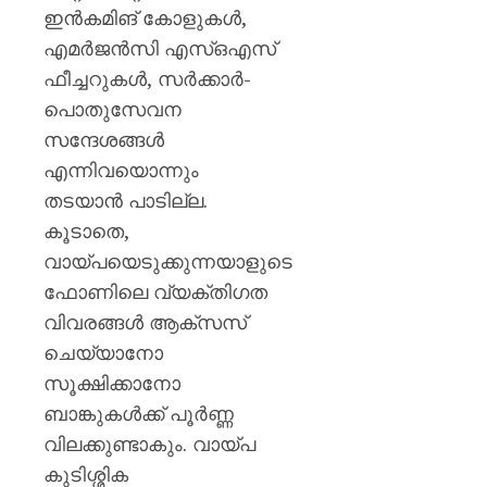
ഇൻകമിങ് കോളുകൾ,
എമർജൻസി എസ്ഒഎസ്
ഫീച്ചറുകൾ, സർക്കാർ-
പൊതുസേവന
സന്ദേശങ്ങൾ
എന്നിവയൊന്നും
തടയാൻ പാടില്ല.
കൂടാതെ,
വായ്പയെടുക്കുന്നയാളുടെ
ഫോണിലെ വ്യക്തിഗത
വിവരങ്ങൾ ആക്‌സസ്
ചെയ്യാനോ
സൂക്ഷിക്കാനോ
ബാങ്കുകൾക്ക് പൂർണ്ണ
വിലക്കുണ്ടാകും. വായ്പ
കുടിശ്ശിക