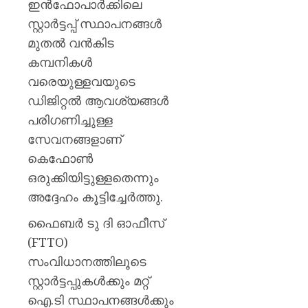
ഇൻഫോപാർക്കിലെ
സ്റ്റാർട്ടപ്പ് സ്ഥാപനങ്ങൾ
മുതൽ വൻകിട
കമ്പനികൾ
വരെയുള്ളവയുടെ
ഡിജിറ്റൽ ആവശ്യങ്ങൾ
പരിഗണിച്ചുള്ള
സേവനങ്ങളാണ്
കെഫോൺ
ഒരുക്കിയിട്ടുള്ളതെന്നും
അദ്ദേഹം കൂട്ടിച്ചേർത്തു.
ഫൈബർ ടു ദി ഓഫീസ്
(FTTO)
സംവിധാനത്തിലൂടെ
സ്റ്റാർട്ടപ്പുകൾക്കും മറ്റ്
ഐ.ടി സ്ഥാപനങ്ങൾക്കും