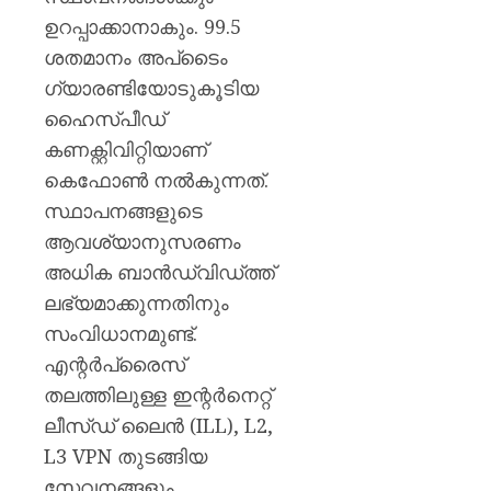
മഞ്ജു
ഉറപ്പാക്കാനാകും. 99.5
പിള്ള
ശതമാനം അപ്‌ടൈം
AUGUST
ഗ്യാരണ്ടിയോടുകൂടിയ
7, 2026
ഹൈസ്പീഡ്
0
കണക്റ്റിവിറ്റിയാണ്
കെഫോൺ നൽകുന്നത്.
സ്ഥാപനങ്ങളുടെ
ആവശ്യാനുസരണം
അധിക ബാൻഡ്‌വിഡ്ത്ത്
ലഭ്യമാക്കുന്നതിനും
സംവിധാനമുണ്ട്.
എന്റർപ്രൈസ്
തലത്തിലുള്ള ഇന്റർനെറ്റ്
ലീസ്ഡ് ലൈൻ (ILL), L2,
L3 VPN തുടങ്ങിയ
സേവനങ്ങളും