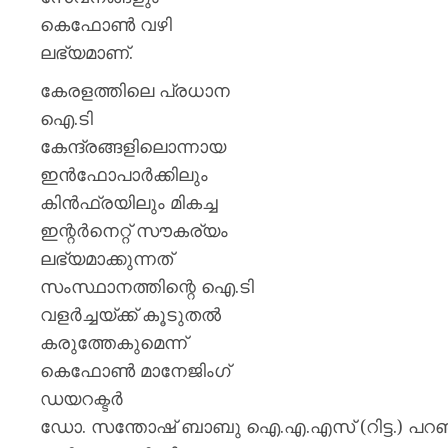
കെഫോൺ വഴി
ലഭ്യമാണ്.
കേരളത്തിലെ പ്രധാന
ഐ.ടി
കേന്ദ്രങ്ങളിലൊന്നായ
ഇൻഫോപാർക്കിലും
കിൻഫ്രയിലും മികച്ച
ഇന്റർനെറ്റ് സൗകര്യം
ലഭ്യമാക്കുന്നത്
സംസ്ഥാനത്തിന്റെ ഐ.ടി
വളർച്ചയ്ക്ക് കൂടുതൽ
കരുത്തേകുമെന്ന്
കെഫോൺ മാനേജിംഗ്
ഡയറക്ടർ
ഡോ. സന്തോഷ് ബാബു ഐ.എ.എസ് (റിട്ട.) പറഞ