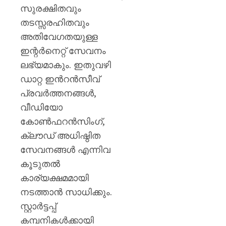
സുരക്ഷിതവും
തടസ്സരഹിതവും
അതിവേഗതയുള്ള
ഇന്റർനെറ്റ് സേവനം
ലഭ്യമാകും. ഇതുവഴി
ഡാറ്റ ഇൻറൻസീവ്
പ്രവർത്തനങ്ങൾ,
വീഡിയോ
കോൺഫറൻസിംഗ്,
ക്ലൗഡ് അധിഷ്ഠിത
സേവനങ്ങൾ എന്നിവ
കൂടുതൽ
കാര്യക്ഷമമായി
നടത്താൻ സാധിക്കും.
സ്റ്റാർട്ടപ്പ്
കമ്പനികൾക്കായി