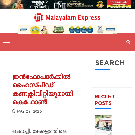
SEARCH
ഇൻഫോപാർക്കിൽ
ഹൈസ്പീഡ്
കണക്റ്റിവിറ്റിയുമായി
RECENT
കെഫോൺ
POSTS
MAY 29, 2026
ദുരിതാ
വാഹനത്
കൊച്ചി: കേരളത്തിലെ
പിഴ