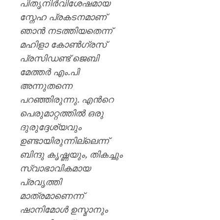
പിതൃനിർവിശേഷമായ
സ്നേഹ പ്രകടനമാണ്
ഞാൻ നടത്തിയതെന്ന്
മഹിളാ കോൺഗ്രസ്
പ്രസിഡണ്ട് ജെബി
മേത്തർ എം.പി
അന്നുതന്നെ
പറഞ്ഞിരുന്നു. എൻറെ
പെരുമാറ്റത്തിൽ ഒരു
ദുരുദ്ദേശ്യവും
ഉണ്ടായിരുന്നില്ലെന്ന്
ബിന്ദു കൃഷ്ണയും, തികച്ചും
സ്വാഭാവികമായ
പ്രവൃത്തി
മാത്രമാണെന്ന്
ഷാനിമോൾ ഉസ്മാനും