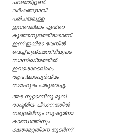
പറഞ്ഞിട്ടുണ്ട്.
വർഷങ്ങളായി
പരിചയമുള്ള
ഇവരെല്ലാം എൻറെ
കുഞ്ഞനുജത്തിമാരാണ്.
ഇന്ന് ഇന്ദിരാ ഭവനിൽ
വെച്ച് മുഖ്യമന്ത്രിയുടെ
സാന്നിദ്ധ്യത്തിൽ
ഇവരൊടെല്ലാം
ആഹ്ലാദപൂർവ്വം
സൗഹൃദം പങ്കുവെച്ചു.
അര നൂറ്റാണ്ടിനു മുമ്പ്
രാഷ്ട്രീയ പീഢനത്തിൽ
നട്ടെല്ലിനും സുഷുമ്‌നാ
കാണ്ഡത്തിനും
ക്ഷതമേറ്റതിനെ തുടർന്ന്