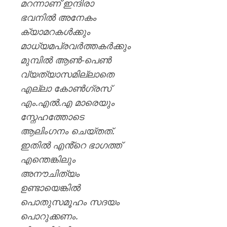
മറന്നാണ് ഇന്ദിരാ
ഭവനിൽ അനേകം
ക്യാമറകൾക്കും
മാധ്യമപ്രവർത്തകർക്കും
മുമ്പിൽ ആൺ-പെൺ
വ്യത്യാസമില്ലാതെ
എല്ലാ കോൺഗ്രസ്
എം.എൽ.എ മാരെയും
സ്നേഹത്തോടെ
ആലിംഗനം ചെയ്തത്.
ഇതിൽ എൻ്റെ ഭാഗത്ത്
എന്തെങ്കിലും
അനൗചിത്യം
ഉണ്ടായെങ്കിൽ
പൊതുസമൂഹം സദയം
പൊറുക്കണം.