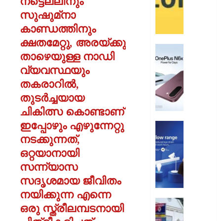
നട്ടെല്ലിനും
പേ
സുഷുമ്‌നാ
കാണ്ഡത്തിനും
AUGUST
9, 2026
ക്ഷതമേറ്റു, അരയ്ക്കു
വൺപ്ല
0
താഴെയുള്ള നാഡി
എൻ6എ
വ്യവസ്ഥയും
അവതരിപ്
തകരാറിൽ,
AUGUST
തുടർച്ചയായ
9, 2026
ചികിത്സ കൊണ്ടാണ്
0
ഇപ്പോഴും എഴുന്നേറ്റു
ഫിലിപ്സ്
നടക്കുന്നത്,
ഫോക്കസ
ലൈറ്റ
ഒറ്റയാനായി
അവതരിപ്
സന്ന്യാസ
സദൃശമായ ജീവിതം
AUGUST
9, 2026
നയിക്കുന്ന എന്നെ
എച്ച്.ഡ
0
ഒരു സ്ത്രീലമ്പടനായി
മ്യൂച്