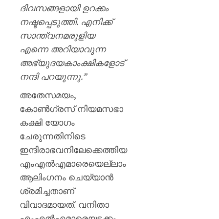
ദിവസങ്ങളായി ഉറക്കം
നഷ്ടപ്പെടുത്തി. എനിക്ക്
സാന്ത്വനമരുളിയ
എന്നെ അറിയാവുന്ന
അഭ്യുദയകാംക്ഷികളോട്
നന്ദി പറയുന്നു.”
അതേസമയം,
കോൺഗ്രസ് നിയമസഭാ
കക്ഷി യോഗം
ചേരുന്നതിനിടെ
ഇന്ദിരാഭവനിലേക്കെത്തിയ
എംഎൽഎമാരെയെല്ലാം
ആലിം​ഗനം ചെയ്യാൻ
ശ്രമിച്ചതാണ്
വിവാദമായത്. വനിതാ
എംഎൽഎമാരെയടക്കം