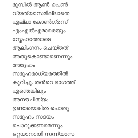
AUGUST
മുമ്പിൽ ആൺ-പെൺ
9, 2026
വ്യത്യാസമില്ലാതെ
0
എല്ലാ കോൺഗ്രസ്
എംഎൽഎമാരെയും
സ്നേഹത്തോടെ
ആലിംഗനം ചെയ്തത്
അതുകൊണ്ടാണെന്നും
അദ്ദേഹം
സമൂഹമാധ്യമത്തിൽ
കുറിച്ചു. തൻറെ ഭാഗത്ത്
എന്തെങ്കിലും
അനൗചിത്യം
ഉണ്ടായെങ്കിൽ പൊതു
സമൂഹം സദയം
പൊറുക്കണമെന്നും
ഒറ്റയാനായി സന്ന്യാസ