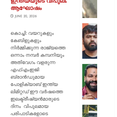
ഇന്ത്യയുടെ വിപുലമായ
ക്യാമ്പ
ആഘോഷം
നേരെ
ഹൂതിക
JUNE 20, 2026
നടത്തി
ആക്രമ
സ്വാതന്
മുപ്പതി
ദിനത്തില
കൊച്ചി: വയറുകളും
സൈനിക
പ്രധാനമ
കേബിളുകളും
ദാരുണാ
നരേന്ദ്
നിര്‍മ്മിക്കുന്ന രാജ്യത്തെ
മോദി
AUGUST
ഒന്നാം നമ്പര്‍ കമ്പനിയും
വിദ്യാര
7, 2026
അഭിസ
അതിവേഗം വളരുന്ന
ചെയ്യ
0
എഫ്എംഇജി
:
ആർ.
ബ്രാന്‍ഡുമായ
അഭിജിത്
സുഗതന
ദീപ്കെ
പോളിക്യാബ് ഇന്ത്യ
നൽകി
എസ്കോർട
ലിമിറ്റഡ് ഈ വര്‍ഷത്തെ
AUGUST
പരോൾ
ഇലക്ട്രീഷ്യന്‍മാരുടെ
7, 2026
റദ്ദാക്കി
ദിനം വിപുലമായ
ആഭ്യന്
0
കനത്ത
വകുപ്പ്
പരിപാടികളോടെ
മഴക്കി