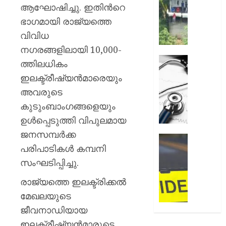
അലേർട്ട
ആഘോഷിച്ചു. ഇതിന്‍റെ
AUGUST
നിയന്ത
ഭാഗമായി രാജ്യത്തെ
7, 2026
മറികടന്ന
വിവിധ
പ്രവര്‍
0
M
നഗരങ്ങളിലായി 10,000-
M
ഹൈക്ക
ത്തിലധികം
മണിയു
ഇടപെട്ട
ഇലക്ട്രീഷ്യന്‍മാരെയും
സഹോ
ഡോക്ടർ
അവരുടെ
നടത്തുന
സമരം
സിപ്
പിൻവലിച
കുടുംബാംഗങ്ങളെയും
ലൈൻ
ഒപി
ഉള്‍പ്പെടുത്തി വിപുലമായ
പൂട്ടിച്ച്
സേവനങ
ജനസമ്പര്‍ക്ക
അധിക
സാധാ
ഹോസ്റ്
പരിപാടികള്‍ കമ്പനി
നിലയിലേ
അങ്കണ
AUGUST
ഭീകരാന്
സംഘടിപ്പിച്ചു.
6, 2026
AUGUST
സൃഷ്ടിച്ച
6, 2026
രാജ്യത്തെ ഇലക്ട്രിക്കല്‍
0
കാറപക
മദ്യലഹ
മേഖലയുടെ
0
ഡ്രൈ
ജീവനാഡിയായ
കസ്റ്റ
ഇലക്ട്രീഷ്യന്‍മാരുടെ