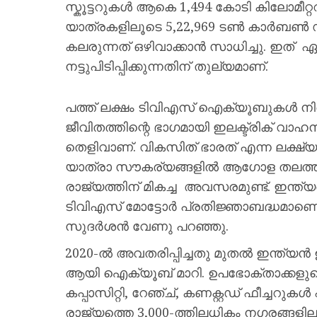
സ്കൂട്ടറുകൾ ആകെ 1,494 കോടി കിലോമീറ്
യാത്രകളിലൂടെ 5,22,969 ടൺ കാർബൺ
കലരുന്നത് ഒഴിവാക്കാൻ സാധിച്ചു. ഇത് 
നട്ടുപിടിപ്പിക്കുന്നതിന് തുല്യമാണ്.
പത്ത് ലക്ഷം ടിവിഎസ് ഐക്യൂബുകൾ നിരത
ജീവിതത്തിന്റെ ഭാഗമായി ഇലക്ട്രിക് വാഹന
തെളിവാണ്. വികസിത് ഭാരത് എന്ന ലക്ഷ്യത
യാത്രാ സൗകര്യങ്ങളിൽ ആഗോള തലത്തി
രാജ്യത്തിന് മികച്ച അവസരമുണ്ട്. ഇന്ത്
ടിവിഎസ് മോട്ടോർ പ്രതിജ്ഞാബദ്ധമാണെ
സുദർശൻ വേണു പറഞ്ഞു.
2020-ൽ അവതരിപ്പിച്ചതു മുതൽ ഇന്ത്യൻ ഉ
ആയി ഐക്യൂബ് മാറി. ഉപഭോക്താക്കളു
കപ്പാസിറ്റി, റേഞ്ച്, കണക്റ്റഡ് ഫീച്ചറു
രാജ്യത്തെ 3,000-ത്തിലധികം നഗരങ്ങള