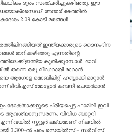
ററിലധികം ദൂരം സഞ്ചരിച്ചുകഴിഞ്ഞു. ഈ
 ഡയോക്സൈഡ് അന്തരീക്ഷത്തിൽ
ഏകദേശം 2.09 കോടി മരങ്ങൾ
്തിലിറങ്ങിയത് ഇന്ത്യക്കാരുടെ ദൈനംദിന
ങ്ങൾ മാറിക്കഴിഞ്ഞു എന്നതിന്റെ
്തിലേക്ക് ഇന്ത്യ കുതിക്കുമ്പോൾ ഭാവി
ൽ തന്നെ ഒരു ലീഡറായി മാറാൻ
യയെ ആഗോള മൊബിലിറ്റി ഹബ്ബാക്കി മാറ്റാൻ
ന്ന് ടിവിഎസ് മോട്ടോർ കമ്പനി ചെയർമാൻ
പഭോക്താക്കളുടെ പ്രിയപ്പെട്ട ഫാമിലി ഇവി
ടെ ആവശ്യാനുസരണം വിവിധ ബാറ്ററി
കൾ എന്നിവയിൽ സ്കൂട്ടർ ലഭ്യമാണ്. നിലവിൽ
ിലായി 3,300-ൽ പരം സെയിൽസ് – സർവീസ്