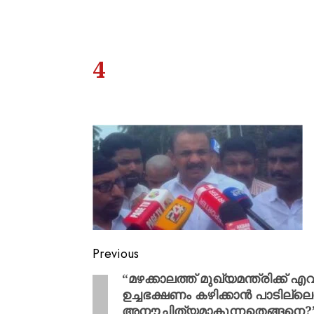
4
Previous
“മഴക്കാലത്ത് മുഖ്യമന്ത്രിക്ക
ഉച്ചഭക്ഷണം കഴിക്കാൻ പാടില്ലെ
അനൗചിത്യമാകുന്നതെങ്ങനെ?”