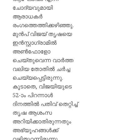
ചോദ്യവുമായി
AUGUST
AUGUST
6, 2026
6, 2026
ആരാധകർ
0
0
രംഗത്തെത്തിക്കഴിഞ്ഞു.
മുൻപ് വിജയ് തൃഷയെ
ഇൻസ്റ്റാഗ്രാമിൽ
അൺഫോളോ
ചെയ്തുവെന്ന വാർത്ത
വലിയ തോതിൽ ചർച്ച
ചെയ്യപ്പെട്ടിരുന്നു.
കൂടാതെ, വിജയിയുടെ
52-ാം പിറന്നാൾ
ദിനത്തിൽ പതിവ് തെറ്റിച്ച്
തൃഷ ആശംസ
അറിയിക്കാതിരുന്നതും
അഭ്യൂഹങ്ങൾക്ക്
വഴിതുറന്നിരുന്നു.