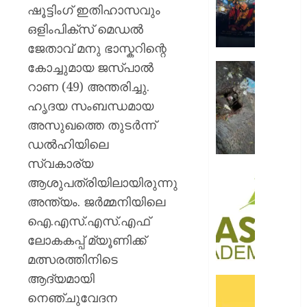
റോയ
ഷൂട്ടിംഗ് ഇതിഹാസവും
എൻഫീ
ഒളിംപിക്സ് മെഡൽ
ജേതാവ് മനു ഭാസ്കറിന്റെ
AUGUST
9, 2026
കോച്ചുമായ ജസ്പാൽ
മഞ്ഞപ്
ചന്ദ്രപ്പ
0
റാണ (49) അന്തരിച്ചു.
ജംഗ്ഷ
ഹൃദയ സംബന്ധമായ
സ്ലാബ
അസുഖത്തെ തുടർന്ന്
തകർന്ന
ഡൽഹിയിലെ
നിലയി
സ്വകാര്യ
AUGUST
സി.ഐ
ആശുപത്രിയിലായിരുന്നു
9, 2026
അക്കാദ
അന്ത്യം. ജർമ്മനിയിലെ
ബി.ബി
0
ഐ.എസ്.എസ്.എഫ്
ഓണേഴ്സ്
ഇൻ
ലോകകപ്പ് മ്യൂണിക്ക്
ഏവിയ
മത്സരത്തിനിടെ
മാനേജ്മെ
ആദ്യമായി
പ്രവേ
ഓഫറു
ഈമാസ
നെഞ്ചുവേദന
അവതരിപ്പ