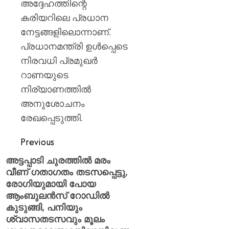
അദ്ദേഹത്തിന്റെ
കരിയറിലെ പ്രധാന
നേട്ടങ്ങളിലൊന്നാണ്.
പ്രധാനമന്ത്രി ഉൾപ്പെടെ
നിരവധി പ്രമുഖർ
റാണയുടെ
നിര്യാണത്തിൽ
അനുശോചനം
രേഖപ്പെടുത്തി.
Previous
അട്ടപ്പാടി ചുരത്തിൽ മരം
വീണ് ​ഗതാ​ഗതം തടസപ്പെട്ടു,
രോ​ഗിയുമായി പോയ
ആംബുലൻസ് റോഡിൽ
കുടുങ്ങി, പനിയും
ശ്വാസത‌ടസവും മൂലം ​