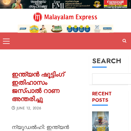
SEARCH
ഇന്ത്യൻ ഷൂട്ടിംഗ്
ഇതിഹാസം
ജസ്പാൽ റാണ
RECENT
അന്തരിച്ചു
POSTS
JUNE 12, 2026
കൊച്ചി
ഹണ്ടർ
ന്യൂഡൽഹി: ഇന്ത്യൻ
ആഘോഷ