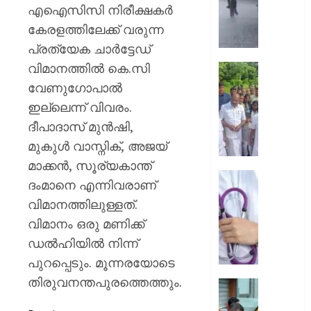
മഴയ്ക്ക്
എഐസിസി നിരീക്ഷകര്‍
സാധ്യ
കേരളത്തിലേക്ക് വരുന്ന
നാളെ
പ്രത്യേക ചാര്‍ട്ടേഡ്
അഞ്ച്
വിമാനത്തിൽ കെ.സി
ജില്ലക
ആലപ്പു
ഓറഞ്ച
തോട്ടപ്പള
വേണുഗോപാൽ
അലേർട്ട
സ്പിൽ
ഇല്ലെന്ന് വിവരം.
അടിയന്
ദീപാദാസ് മുൻഷി,
AUGUST
സന്ദർ
5, 2026
മുകുൾ വാസ്നിക്, അജയ്
നടത്തി
മന്ത്രി
0
മാക്കൻ, സൂര്യകാന്ത്
എം
ഡ്യൂട്ടി
ദംമാനെ എന്നിവരാണ്
ലിജുവു
സമയത്
വിമാനത്തിലുള്ളത്.
രമേശ്
മുങ്ങി
ചെന്നി
വിമാനം ഒരു മണിക്ക്
സ്വകാ
ക്ലിനിക
ഡൽഹിയിൽ നിന്ന്
AUGUST
സേവനം
പുറപ്പെടും. മൂന്നരയോടെ
5, 2026
അടൂർ
തിരുവനന്തപുരത്തെത്തും.
ജനറൽ
0
മഴ
ആശുപത
ദുരന്ത