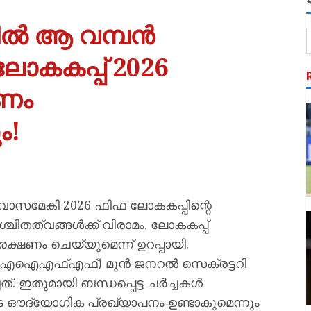
ിൽ ആ വമ്പൻ
ോകകപ്പ് 2026
ണം
ം!
ാസമേകി 2026 ഫിഫ ലോകകപ്പിന്റെ
ിതത്വങ്ങൾക്ക് വിരാമം. ലോകകപ്പ്
്ഷണം ചെയ്യുമെന്ന് ഉറപ്പായി.
(എഐഎഫ്എഫ്) മുൻ ജനറൽ സെക്രട്ടറി
്. ഇതുമായി ബന്ധപ്പെട്ട ചർച്ചകൾ
 ഔദ്യോഗിക പ്രഖ്യാപനം ഉണ്ടാകുമെന്നും