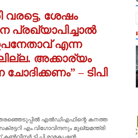
ി വരട്ടെ, ശേഷം
പ്രഖ്യാപിച്ചാല്‍
ഉപനേതാവ് എന്ന
ലില്ല. അക്കാര്യം
ചോദിക്കണം” – ടിപി
ഞ്ഞെടുപ്പില്‍ എല്‍ഡിഎഫിന്റെ കനത്ത
്രട്ടറി എം.വിഗോവിന്ദനും മുഖ്യമന്ത്രി
്‍വീനര്‍ ടി.പി രാമകൃഷ്ണന്‍.