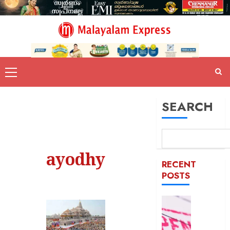
SEARCH
ayodhy
RECENT
POSTS
രക്ഷാപ
മരിച്ച
രാജേഷി