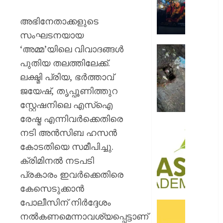
റോയ
എൻഫീ
അഭിനേതാക്കളുടെ
സംഘടനയായ
AUGUST
9, 2026
‘അമ്മ’യിലെ വിവാദങ്ങൾ
മഞ്ഞപ്
ചന്ദ്രപ്പ
0
പുതിയ തലത്തിലേക്ക്.
ജംഗ്ഷ
ലക്ഷ്മി പ്രിയ, ഭർത്താവ്
സ്ലാബ
ജയേഷ്, തൃപ്പൂണിത്തുറ
തകർന്ന
സ്റ്റേഷനിലെ എസ്ഐ
നിലയി
രേഷ്മ എന്നിവർക്കെതിരെ
AUGUST
സി.ഐ
നടി അൻസിബ ഹസൻ
9, 2026
അക്കാദ
കോടതിയെ സമീപിച്ചു.
ബി.ബി
0
ക്രിമിനൽ നടപടി
ഓണേഴ്സ്
ഇൻ
പ്രകാരം ഇവർക്കെതിരെ
ഏവിയ
കേസെടുക്കാൻ
മാനേജ്മെ
പോലീസിന് നിർദ്ദേശം
പ്രവേ
ഓഫറു
ഈമാസ
നൽകണമെന്നാവശ്യപ്പെട്ടാണ്
അവതരിപ്പ