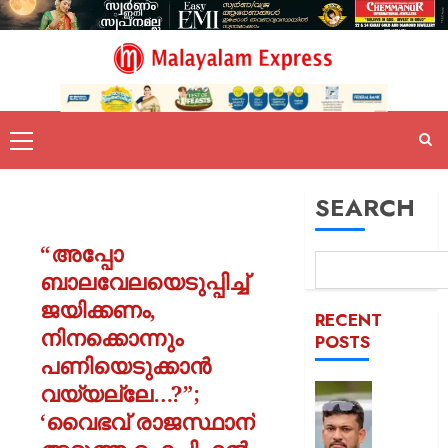
SEARCH
“അപ്പോ
ബാലവേലയെടുപ്പിച്ച്
ജയിക്കണം,
RECENT
നിനക്കൊന്നും
POSTS
പണിയെടുക്കാൻ
വയ്യല്ലേ…?”;
പിന്തു
വേണ്ട,
‘വൈഭവ് രാജസ്ഥാന്
പിന്നില്‍