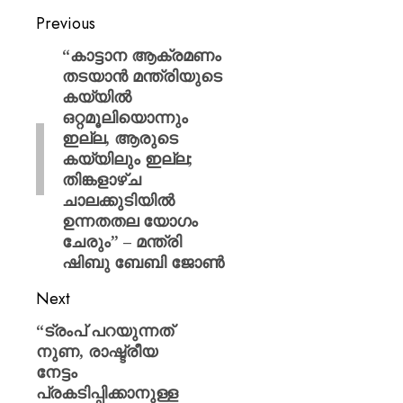
Previous
“കാട്ടാന ആക്രമണം
തടയാൻ മന്ത്രിയുടെ
കയ്യിൽ
ഒറ്റമൂലിയൊന്നും
ഇല്ല, ആരുടെ
കയ്യിലും ഇല്ല;
തിങ്കളാഴ്ച
ചാലക്കുടിയിൽ
ഉന്നതതല യോഗം
ചേരും” – മന്ത്രി
ഷിബു ബേബി ജോണ്‍
Next
“ട്രംപ് പറയുന്നത്
നുണ, രാഷ്ട്രീയ
നേട്ടം
പ്രകടിപ്പിക്കാനുള്ള