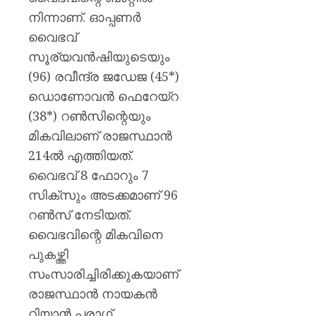
പയ്യന്
നിന്നാണ്. ഓപ്പണർ
തഹസിൽ
സസ്‌
വൈഭവ്
സൂര്യവൻഷിയുടെയും
AUGUST
(96) രവീന്ദ്ര ജഡേജ (45*)
8, 2026
ഡൊണോവൻ ഫെറേയ്‌റ
0
(38*) റൺസിന്റെയും
മികവിലാണ് രാജസ്ഥാൻ
214ൽ എത്തിയത്.
വൈഭവ് 8 ഫോറും 7
സിക്‌സും അടക്കമാണ് 96
റൺസ് നേടിയത്.
വൈഭവിന്റെ മികവിനെ
പുകഴ്ത്തി
സംസാരിച്ചിരിക്കുകയാണ്
രാജസ്ഥാൻ നായകൻ
റിയാൻ പരാഗ്.