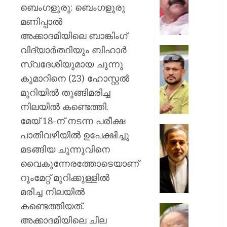
പലിശയ
ബെംഗളൂരു: ബെംഗളൂരു
5
മണിപ്പാൽ
കോടി
അക്കാദമിയിലെ ബാങ്കിംഗ്
രൂപ
വിദ്യാർത്ഥിയും ബിഹാർ
വരെ
ഒളിവിലിര
വായ്പ
പോലീസ
സ്വദേശിയുമായ ചുന്നു
ലഭിക്കുന
വെല്ലുവി
കുമാറിനെ (23) ഹോസ്റ്റൽ
മുഖ്യമന
അർജു
മുറിയിൽ തൂങ്ങിമരിച്ച
സംരംഭ
ആയങ്കി
വികസ
നിലയിൽ കണ്ടെത്തി.
‘പറ്റുമെ
പദ്ധതിക്
പിടിക്കൂ’
മേയ് 18-ന് നടന്ന പരീക്ഷ
ഇന്ന്
എന്ന്
പ്രതിസന
പാതിവഴിയിൽ ഉപേക്ഷിച്ചു
തുടക്കം
പോസ്റ്റ്‌
വിരാമമ
മടങ്ങിയ ചുന്നുവിനെ
ഹോർമു
AUGUST
AUGUST
വൈകുന്നേരത്തോടെയാണ്
കടലിടുക്
6, 2026
6, 2026
തുറക്കു
റൂംമേറ്റ് മുറിക്കുള്ളിൽ
0
സുപ്ര
0
മരിച്ച നിലയിൽ
കരാർ
കണ്ടെത്തിയത്.
അന്തിമ
ഷെയ്ഖ്
ഘട്ടത്ത
അക്കാദമിയിലെ ചില
ഹസീന