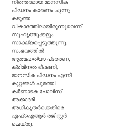
ഒഡീഷ
നിരന്തരമായ മാനസിക
പ്രളയ
പീഡനം കാരണം ചുന്നു
ഭീതിയി
കടുത്ത
ലക്ഷക്ക
വിഷാദത്തിലായിരുന്നുവെന്ന്
ജനങ്ങ
സുഹൃത്തുക്കളും
AUGUST
സാക്ഷ്യപ്പെടുത്തുന്നു.
6, 2026
സംഭവത്തിൽ
0
ആത്മഹത്യാ പ്രേരണ,
ക്രിമിനൽ ഭീഷണി,
മാനസിക പീഡനം എന്നീ
കുറ്റങ്ങൾ ചുമത്തി
കർണാടക പോലീസ്
അക്കാദമി
അധികൃതർക്കെതിരെ
എഫ്‌ഐആർ രജിസ്റ്റർ
ചെയ്തു.