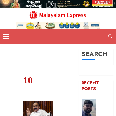
SEARCH
10
RECENT
POSTS
രാജേഷി
മൃതദേഹ
അനാദര